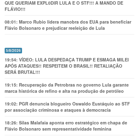
QUE QUERIAM EXPL0DlR LULA E O STF!!! A MANDO DE
FLÁVIO!!!
08:01:
Marco Rubio lidera manobra dos EUA para beneficiar
Flávio Bolsonaro e prejudicar reeleição de Lula
5/8/2026
19:54:
VÍDEO: LULA DESPEDAÇA TRUMP E ESMAGA MILEI
APÓS ATAQUES!! RESPEITEM O BRASIL!! RETALIAÇÃO
SERÁ BRUTAL!!!
19:15:
Recuperação da Petrobras no governo Lula garante
marca histórica de refino e alta na produção de petróleo
19:02:
PGR denuncia blogueiro Oswaldo Eustáquio ao STF
por associação criminosa e ataques à democracia
18:26:
Silas Malafaia aponta erro estratégico em chapa de
Flávio Bolsonaro sem representatividade feminina