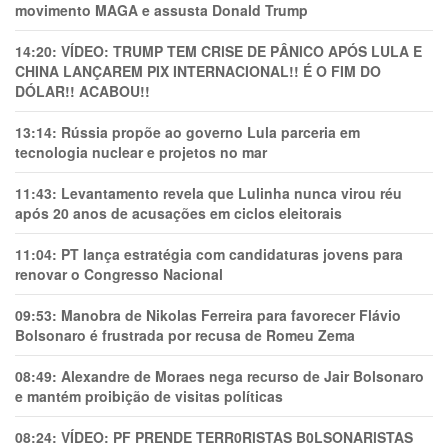
movimento MAGA e assusta Donald Trump
14:20:
VÍDEO: TRUMP TEM CRlSE DE PÂNlCO APÓS LULA E
CHINA LANÇAREM PIX INTERNACIONAL!! É O FIM DO
DÓLAR!! ACABOU!!
13:14:
Rússia propõe ao governo Lula parceria em
tecnologia nuclear e projetos no mar
11:43:
Levantamento revela que Lulinha nunca virou réu
após 20 anos de acusações em ciclos eleitorais
11:04:
PT lança estratégia com candidaturas jovens para
renovar o Congresso Nacional
09:53:
Manobra de Nikolas Ferreira para favorecer Flávio
Bolsonaro é frustrada por recusa de Romeu Zema
08:49:
Alexandre de Moraes nega recurso de Jair Bolsonaro
e mantém proibição de visitas políticas
08:24:
VÍDEO: PF PRENDE TERR0RlSTAS B0LSONARlSTAS