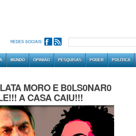
REDES SOCIAIS:
A
MUNDO
OPINIÃO
PESQUISAS
PODER
POLÍTICA
ELATA MORO E B0LS0NAR0
!!! A CASA CAIU!!!