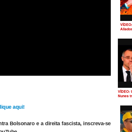
VÍDEO:
Aliado
VÍDEO: 
Nunes t
ique aqui!
tra Bolsonaro e a direita fascista, inscreva-se
YouTube.