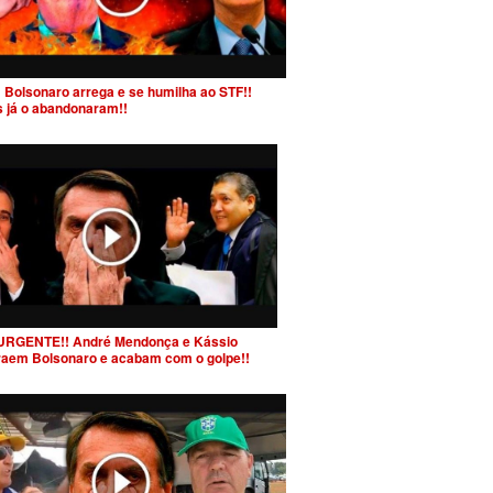
 Bolsonaro arrega e se humilha ao STF!!
s já o abandonaram!!
URGENTE!! André Mendonça e Kássio
raem Bolsonaro e acabam com o golpe!!