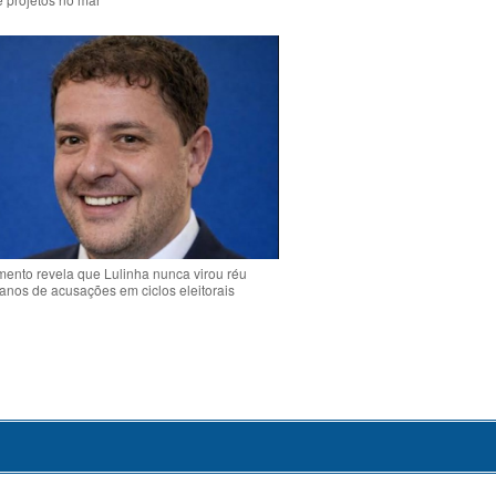
ento revela que Lulinha nunca virou réu
anos de acusações em ciclos eleitorais