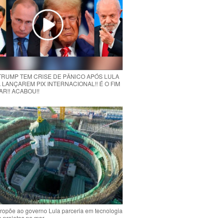
 TRUMP TEM CRlSE DE PÂNlCO APÓS LULA
 LANÇAREM PIX INTERNACIONAL!! É O FIM
R!! ACABOU!!
ropõe ao governo Lula parceria em tecnologia
e projetos no mar