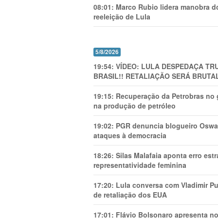
08:01:
Marco Rubio lidera manobra do
reeleição de Lula
5/8/2026
19:54:
VÍDEO: LULA DESPEDAÇA TRU
BRASIL!! RETALIAÇÃO SERÁ BRUTAL
19:15:
Recuperação da Petrobras no g
na produção de petróleo
19:02:
PGR denuncia blogueiro Oswal
ataques à democracia
18:26:
Silas Malafaia aponta erro es
representatividade feminina
17:20:
Lula conversa com Vladimir Put
de retaliação dos EUA
17:01:
Flávio Bolsonaro apresenta no