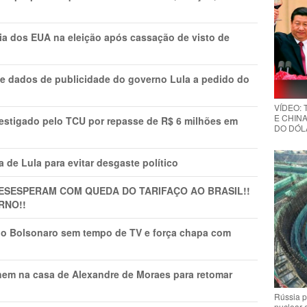
cia dos EUA na eleição após cassação de visto de
e dados de publicidade do governo Lula a pedido do
VÍDEO:
E CHINA
vestigado pelo TCU por repasse de R$ 6 milhões em
DO DÓLA
 de Lula para evitar desgaste político
DESESPERAM COM QUEDA DO TARIFAÇO AO BRASIL!!
RNO!!
vio Bolsonaro sem tempo de TV e força chapa com
nem na casa de Alexandre de Moraes para retomar
Rússia p
nuclear 