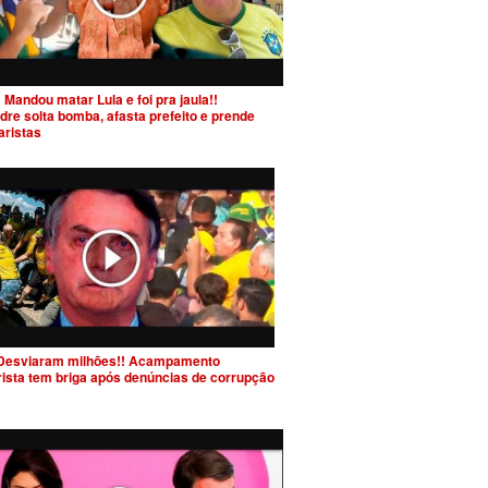
 Mandou matar Lula e foi pra jaula!!
dre solta bomba, afasta prefeito e prende
aristas
Desviaram milhões!! Acampamento
rista tem briga após denúncias de corrupção