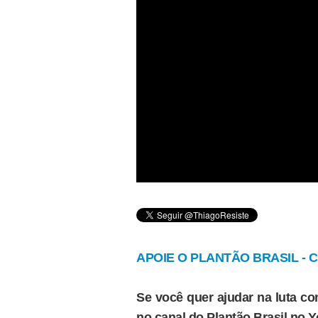
APOIE O PLANTÃO BRASIL - Cl
Se você quer ajudar na luta con
no canal do Plantão Brasil no 