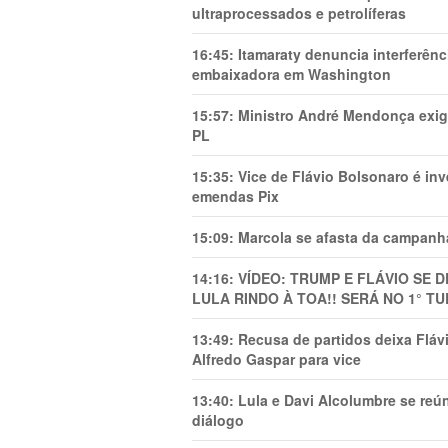
ultraprocessados e petrolíferas
16:45:
Itamaraty denuncia interferên
embaixadora em Washington
15:57:
Ministro André Mendonça exig
PL
15:35:
Vice de Flávio Bolsonaro é in
emendas Pix
15:09:
Marcola se afasta da campanha
14:16:
VÍDEO: TRUMP E FLÁVIO SE 
LULA RINDO À TOA!! SERÁ NO 1° TU
13:49:
Recusa de partidos deixa Flá
Alfredo Gaspar para vice
13:40:
Lula e Davi Alcolumbre se reú
diálogo