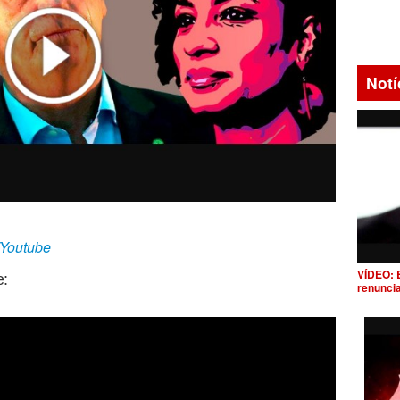
Notí
/Youtube
VÍDEO: 
e:
renunci