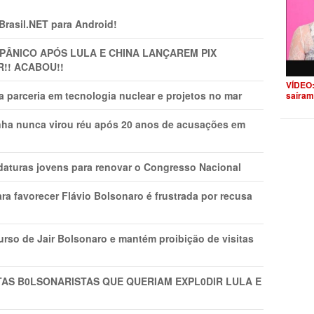
 Brasil.NET para Android!
 PÂNlCO APÓS LULA E CHINA LANÇAREM PIX
R!! ACABOU!!
VÍDEO:
 parceria em tecnologia nuclear e projetos no mar
saíram
nha nunca virou réu após 20 anos de acusações em
daturas jovens para renovar o Congresso Nacional
ra favorecer Flávio Bolsonaro é frustrada por recusa
rso de Jair Bolsonaro e mantém proibição de visitas
TAS B0LSONARlSTAS QUE QUERIAM EXPL0DlR LULA E