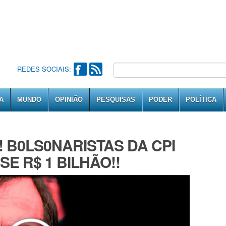
REDES SOCIAIS:
A
MUNDO
OPINIÃO
PESQUISAS
PODER
POLÍTICA
! B0LS0NARISTAS DA CPI
 R$ 1 BILHÃO!!