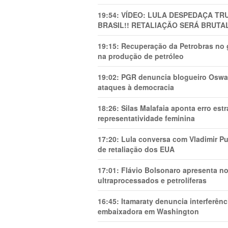
19:54:
VÍDEO: LULA DESPEDAÇA TRU
BRASIL!! RETALIAÇÃO SERÁ BRUTAL
19:15:
Recuperação da Petrobras no g
na produção de petróleo
19:02:
PGR denuncia blogueiro Oswal
ataques à democracia
18:26:
Silas Malafaia aponta erro es
representatividade feminina
17:20:
Lula conversa com Vladimir Put
de retaliação dos EUA
17:01:
Flávio Bolsonaro apresenta no
ultraprocessados e petrolíferas
16:45:
Itamaraty denuncia interferên
embaixadora em Washington