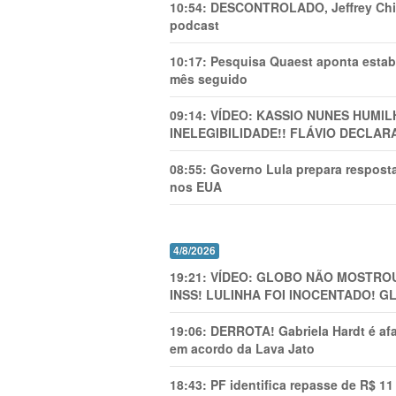
10:54:
DESCONTROLADO, Jeffrey Chiqu
podcast
10:17:
Pesquisa Quaest aponta estab
mês seguido
09:14:
VÍDEO: KASSIO NUNES HUMl
INELEGIBILIDADE!! FLÁVIO DECLAR
08:55:
Governo Lula prepara resposta
nos EUA
4/8/2026
19:21:
VÍDEO: GLOBO NÃO MOSTROU
INSS! LULINHA FOI INOCENTADO! 
19:06:
DERROTA! Gabriela Hardt é af
em acordo da Lava Jato
18:43:
PF identifica repasse de R$ 1