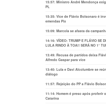
15:57:
Ministro André Mendonça exig
PL
15:35:
Vice de Flávio Bolsonaro é in
emendas Pix
15:09:
Marcola se afasta da campanha
14:16:
VÍDEO: TRUMP E FLÁVIO SE 
LULA RINDO À TOA!! SERÁ NO 1° TU
13:49:
Recusa de partidos deixa Flá
Alfredo Gaspar para vice
13:40:
Lula e Davi Alcolumbre se reú
diálogo
11:57:
Rejeição do PP a Flávio Bolso
11:14:
Homem é preso após proferir o
Catarina