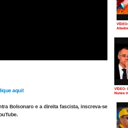
VÍDEO:
Aliado
VÍDEO: 
ique aqui!
Nunes t
tra Bolsonaro e a direita fascista, inscreva-se
YouTube.