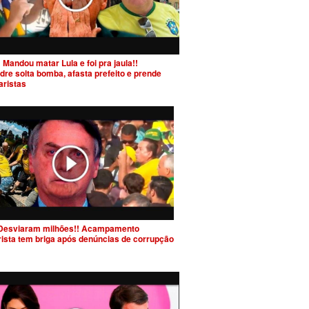
 Mandou matar Lula e foi pra jaula!!
dre solta bomba, afasta prefeito e prende
aristas
Desviaram milhões!! Acampamento
rista tem briga após denúncias de corrupção