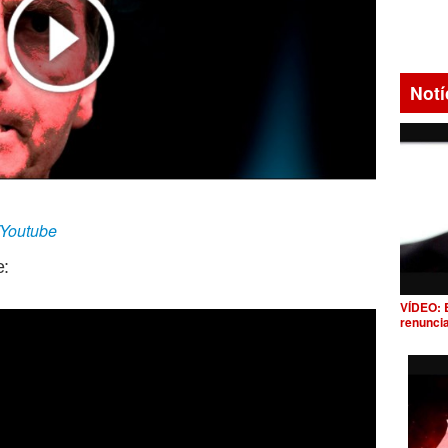
Notí
/Youtube
e:
VÍDEO: 
renunci