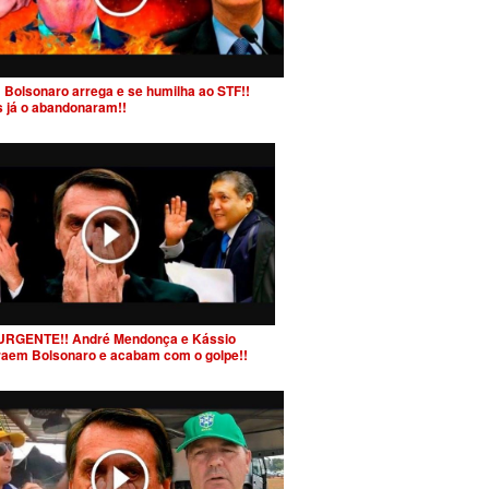
 Bolsonaro arrega e se humilha ao STF!!
s já o abandonaram!!
URGENTE!! André Mendonça e Kássio
raem Bolsonaro e acabam com o golpe!!