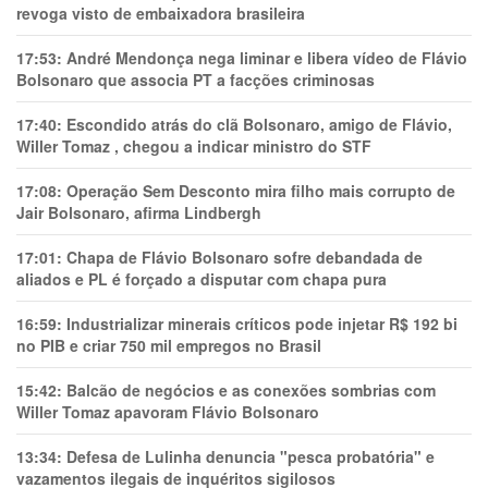
revoga visto de embaixadora brasileira
17:53:
André Mendonça nega liminar e libera vídeo de Flávio
Bolsonaro que associa PT a facções criminosas
17:40:
Escondido atrás do clã Bolsonaro, amigo de Flávio,
Willer Tomaz , chegou a indicar ministro do STF
17:08:
Operação Sem Desconto mira filho mais corrupto de
Jair Bolsonaro, afirma Lindbergh
17:01:
Chapa de Flávio Bolsonaro sofre debandada de
aliados e PL é forçado a disputar com chapa pura
16:59:
Industrializar minerais críticos pode injetar R$ 192 bi
no PIB e criar 750 mil empregos no Brasil
15:42:
Balcão de negócios e as conexões sombrias com
Willer Tomaz apavoram Flávio Bolsonaro
13:34:
Defesa de Lulinha denuncia "pesca probatória" e
vazamentos ilegais de inquéritos sigilosos