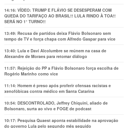
14:16:
VÍDEO: TRUMP E FLÁVIO SE DESESPERAM COM
QUEDA DO TARIFAÇO AO BRASIL!! LULA RINDO À TOA!!
SERÁ NO 1° TURNO!!
13:49:
Recusa de partidos deixa Flávio Bolsonaro sem
tempo de TV e força chapa com Alfredo Gaspar para vice
13:40:
Lula e Davi Alcolumbre se reúnem na casa de
Alexandre de Moraes para retomar diálogo
11:57:
Rejeição do PP a Flávio Bolsonaro força escolha de
Rogério Marinho como vice
11:14:
Homem é preso após proferir ofensas racistas e
xenofóbicas contra médico em Santa Catarina
10:54:
DESCONTROLADO, Jeffrey Chiquini, aliado de
Bolsonaro, surta ao vivo e FOGE de podcast
10:17:
Pesquisa Quaest aponta estabilidade na aprovação
do governo Lula pelo segundo mês seguido