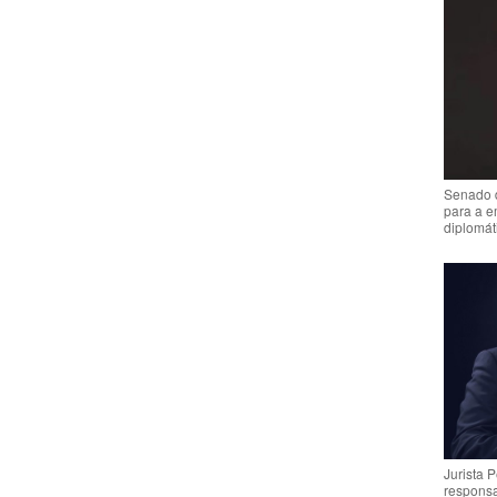
Senado 
para a e
diplomát
Jurista 
respons