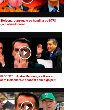
 Bolsonaro arrega e se humilha ao STF!!
s já o abandonaram!!
URGENTE!! André Mendonça e Kássio
raem Bolsonaro e acabam com o golpe!!