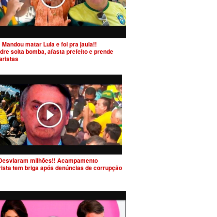
 Mandou matar Lula e foi pra jaula!!
dre solta bomba, afasta prefeito e prende
aristas
Desviaram milhões!! Acampamento
rista tem briga após denúncias de corrupção