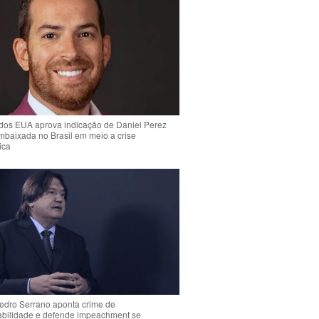
dos EUA aprova indicação de Daniel Perez
mbaixada no Brasil em meio a crise
ica
Pedro Serrano aponta crime de
abilidade e defende impeachment se