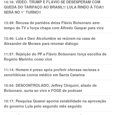
14:16:
VÍDEO: TRUMP E FLÁVIO SE DESESPERAM COM
QUEDA DO TARIFAÇO AO BRASIL!! LULA RINDO À TOA!!
SERÁ NO 1° TURNO!!
13:49:
Recusa de partidos deixa Flávio Bolsonaro sem
tempo de TV e força chapa com Alfredo Gaspar para vice
13:40:
Lula e Davi Alcolumbre se reúnem na casa de
Alexandre de Moraes para retomar diálogo
11:57:
Rejeição do PP a Flávio Bolsonaro força escolha de
Rogério Marinho como vice
11:14:
Homem é preso após proferir ofensas racistas e
xenofóbicas contra médico em Santa Catarina
10:54:
DESCONTROLADO, Jeffrey Chiquini, aliado de
Bolsonaro, surta ao vivo e FOGE de podcast
10:17:
Pesquisa Quaest aponta estabilidade na aprovação
do governo Lula pelo segundo mês seguido