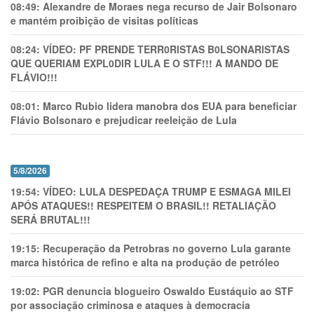
08:49:
Alexandre de Moraes nega recurso de Jair Bolsonaro
e mantém proibição de visitas políticas
08:24:
VÍDEO: PF PRENDE TERR0RlSTAS B0LSONARlSTAS
QUE QUERIAM EXPL0DlR LULA E O STF!!! A MANDO DE
FLÁVIO!!!
08:01:
Marco Rubio lidera manobra dos EUA para beneficiar
Flávio Bolsonaro e prejudicar reeleição de Lula
5/8/2026
19:54:
VÍDEO: LULA DESPEDAÇA TRUMP E ESMAGA MILEI
APÓS ATAQUES!! RESPEITEM O BRASIL!! RETALIAÇÃO
SERÁ BRUTAL!!!
19:15:
Recuperação da Petrobras no governo Lula garante
marca histórica de refino e alta na produção de petróleo
19:02:
PGR denuncia blogueiro Oswaldo Eustáquio ao STF
por associação criminosa e ataques à democracia