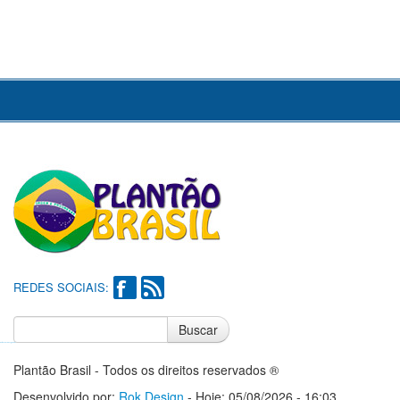
REDES SOCIAIS:
Buscar
Notícias do Flamengo
Notícias do Corinthians
Plantão Brasil - Todos os direitos reservados ®
Desenvolvido por:
Rok Design
- Hoje: 05/08/2026 - 16:03