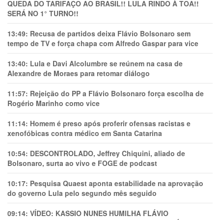
QUEDA DO TARIFAÇO AO BRASIL!! LULA RINDO À TOA!!
SERÁ NO 1° TURNO!!
13:49:
Recusa de partidos deixa Flávio Bolsonaro sem
tempo de TV e força chapa com Alfredo Gaspar para vice
13:40:
Lula e Davi Alcolumbre se reúnem na casa de
Alexandre de Moraes para retomar diálogo
11:57:
Rejeição do PP a Flávio Bolsonaro força escolha de
Rogério Marinho como vice
11:14:
Homem é preso após proferir ofensas racistas e
xenofóbicas contra médico em Santa Catarina
10:54:
DESCONTROLADO, Jeffrey Chiquini, aliado de
Bolsonaro, surta ao vivo e FOGE de podcast
10:17:
Pesquisa Quaest aponta estabilidade na aprovação
do governo Lula pelo segundo mês seguido
09:14:
VÍDEO: KASSIO NUNES HUMlLHA FLÁVIO