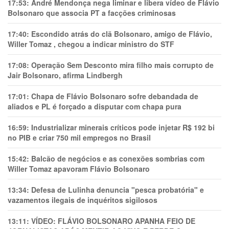
17:53:
André Mendonça nega liminar e libera vídeo de Flávio
Bolsonaro que associa PT a facções criminosas
17:40:
Escondido atrás do clã Bolsonaro, amigo de Flávio,
Willer Tomaz , chegou a indicar ministro do STF
17:08:
Operação Sem Desconto mira filho mais corrupto de
Jair Bolsonaro, afirma Lindbergh
17:01:
Chapa de Flávio Bolsonaro sofre debandada de
aliados e PL é forçado a disputar com chapa pura
16:59:
Industrializar minerais críticos pode injetar R$ 192 bi
no PIB e criar 750 mil empregos no Brasil
15:42:
Balcão de negócios e as conexões sombrias com
Willer Tomaz apavoram Flávio Bolsonaro
13:34:
Defesa de Lulinha denuncia "pesca probatória" e
vazamentos ilegais de inquéritos sigilosos
13:11:
VÍDEO: FLÁVIO BOLSONARO APANHA FEIO DE