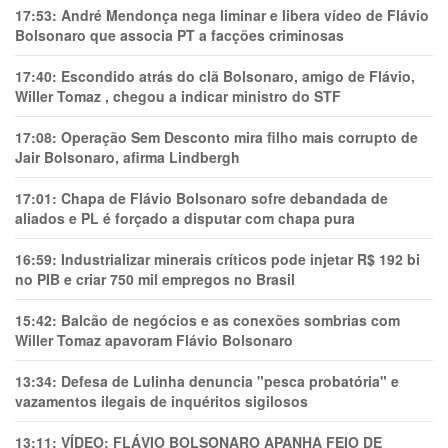
17:53:
André Mendonça nega liminar e libera vídeo de Flávio
Bolsonaro que associa PT a facções criminosas
17:40:
Escondido atrás do clã Bolsonaro, amigo de Flávio,
Willer Tomaz , chegou a indicar ministro do STF
17:08:
Operação Sem Desconto mira filho mais corrupto de
Jair Bolsonaro, afirma Lindbergh
17:01:
Chapa de Flávio Bolsonaro sofre debandada de
aliados e PL é forçado a disputar com chapa pura
16:59:
Industrializar minerais críticos pode injetar R$ 192 bi
no PIB e criar 750 mil empregos no Brasil
15:42:
Balcão de negócios e as conexões sombrias com
Willer Tomaz apavoram Flávio Bolsonaro
13:34:
Defesa de Lulinha denuncia "pesca probatória" e
vazamentos ilegais de inquéritos sigilosos
13:11:
VÍDEO: FLÁVIO BOLSONARO APANHA FEIO DE