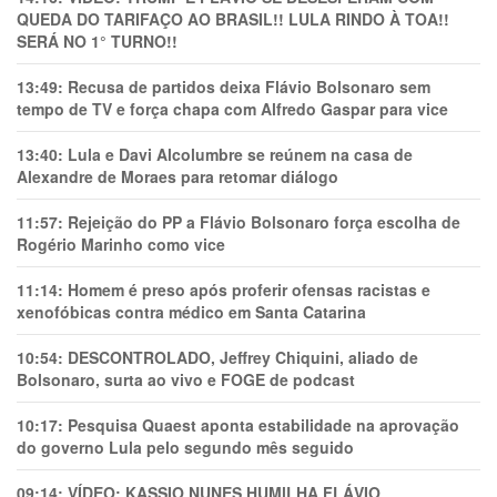
QUEDA DO TARIFAÇO AO BRASIL!! LULA RINDO À TOA!!
SERÁ NO 1° TURNO!!
13:49:
Recusa de partidos deixa Flávio Bolsonaro sem
tempo de TV e força chapa com Alfredo Gaspar para vice
13:40:
Lula e Davi Alcolumbre se reúnem na casa de
Alexandre de Moraes para retomar diálogo
11:57:
Rejeição do PP a Flávio Bolsonaro força escolha de
Rogério Marinho como vice
11:14:
Homem é preso após proferir ofensas racistas e
xenofóbicas contra médico em Santa Catarina
10:54:
DESCONTROLADO, Jeffrey Chiquini, aliado de
Bolsonaro, surta ao vivo e FOGE de podcast
10:17:
Pesquisa Quaest aponta estabilidade na aprovação
do governo Lula pelo segundo mês seguido
09:14:
VÍDEO: KASSIO NUNES HUMlLHA FLÁVIO