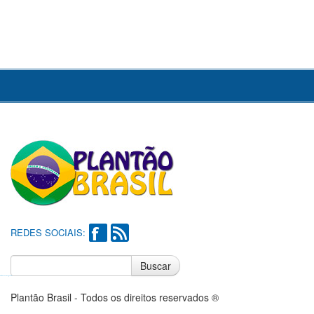
REDES SOCIAIS:
Buscar
Notícias do Flamengo
Notícias do Corinthians
Plantão Brasil - Todos os direitos reservados ®