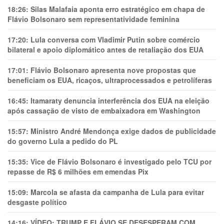
18:26:
Silas Malafaia aponta erro estratégico em chapa de
Flávio Bolsonaro sem representatividade feminina
17:20:
Lula conversa com Vladimir Putin sobre comércio
bilateral e apoio diplomático antes de retaliação dos EUA
17:01:
Flávio Bolsonaro apresenta nove propostas que
beneficiam os EUA, ricaços, ultraprocessados e petrolíferas
16:45:
Itamaraty denuncia interferência dos EUA na eleição
após cassação de visto de embaixadora em Washington
15:57:
Ministro André Mendonça exige dados de publicidade
do governo Lula a pedido do PL
15:35:
Vice de Flávio Bolsonaro é investigado pelo TCU por
repasse de R$ 6 milhões em emendas Pix
15:09:
Marcola se afasta da campanha de Lula para evitar
desgaste político
14:16:
VÍDEO: TRUMP E FLÁVIO SE DESESPERAM COM