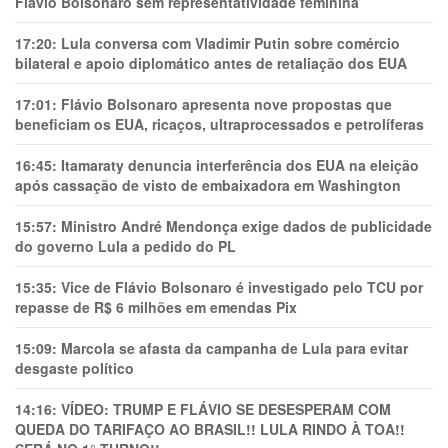
Flávio Bolsonaro sem representatividade feminina
17:20:
Lula conversa com Vladimir Putin sobre comércio
bilateral e apoio diplomático antes de retaliação dos EUA
17:01:
Flávio Bolsonaro apresenta nove propostas que
beneficiam os EUA, ricaços, ultraprocessados e petrolíferas
16:45:
Itamaraty denuncia interferência dos EUA na eleição
após cassação de visto de embaixadora em Washington
15:57:
Ministro André Mendonça exige dados de publicidade
do governo Lula a pedido do PL
15:35:
Vice de Flávio Bolsonaro é investigado pelo TCU por
repasse de R$ 6 milhões em emendas Pix
15:09:
Marcola se afasta da campanha de Lula para evitar
desgaste político
14:16:
VÍDEO: TRUMP E FLÁVIO SE DESESPERAM COM
QUEDA DO TARIFAÇO AO BRASIL!! LULA RINDO À TOA!!