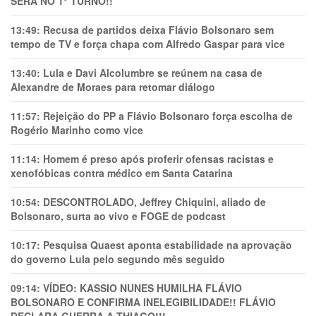
SERÁ NO 1° TURNO!!
13:49:
Recusa de partidos deixa Flávio Bolsonaro sem
tempo de TV e força chapa com Alfredo Gaspar para vice
13:40:
Lula e Davi Alcolumbre se reúnem na casa de
Alexandre de Moraes para retomar diálogo
11:57:
Rejeição do PP a Flávio Bolsonaro força escolha de
Rogério Marinho como vice
11:14:
Homem é preso após proferir ofensas racistas e
xenofóbicas contra médico em Santa Catarina
10:54:
DESCONTROLADO, Jeffrey Chiquini, aliado de
Bolsonaro, surta ao vivo e FOGE de podcast
10:17:
Pesquisa Quaest aponta estabilidade na aprovação
do governo Lula pelo segundo mês seguido
09:14:
VÍDEO: KASSIO NUNES HUMlLHA FLÁVIO
BOLSONARO E CONFIRMA INELEGIBILIDADE!! FLÁVIO