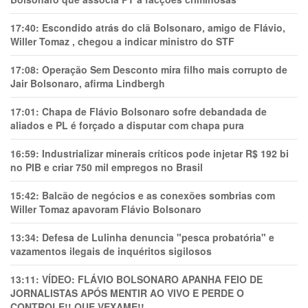
17:40:
Escondido atrás do clã Bolsonaro, amigo de Flávio,
Willer Tomaz , chegou a indicar ministro do STF
17:08:
Operação Sem Desconto mira filho mais corrupto de
Jair Bolsonaro, afirma Lindbergh
17:01:
Chapa de Flávio Bolsonaro sofre debandada de
aliados e PL é forçado a disputar com chapa pura
16:59:
Industrializar minerais críticos pode injetar R$ 192 bi
no PIB e criar 750 mil empregos no Brasil
15:42:
Balcão de negócios e as conexões sombrias com
Willer Tomaz apavoram Flávio Bolsonaro
13:34:
Defesa de Lulinha denuncia "pesca probatória" e
vazamentos ilegais de inquéritos sigilosos
13:11:
VÍDEO: FLÁVIO BOLSONARO APANHA FEIO DE
JORNALISTAS APÓS MENTIR AO VIVO E PERDE O
CONTROLE!! QUE VEXAME!!