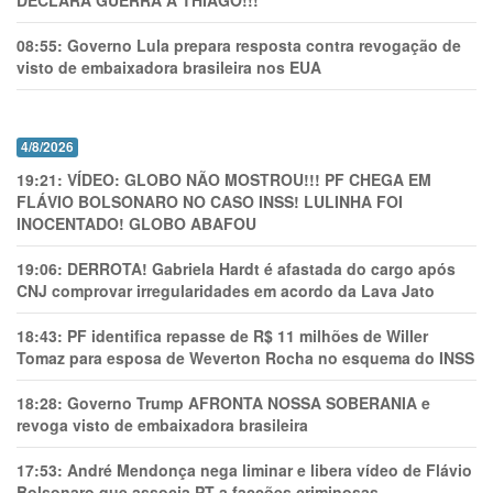
DECLARA GUERRA A THIAGO!!!
08:55:
Governo Lula prepara resposta contra revogação de
visto de embaixadora brasileira nos EUA
4/8/2026
19:21:
VÍDEO: GLOBO NÃO MOSTROU!!! PF CHEGA EM
FLÁVIO BOLSONARO NO CASO INSS! LULINHA FOI
INOCENTADO! GLOBO ABAFOU
19:06:
DERROTA! Gabriela Hardt é afastada do cargo após
CNJ comprovar irregularidades em acordo da Lava Jato
18:43:
PF identifica repasse de R$ 11 milhões de Willer
Tomaz para esposa de Weverton Rocha no esquema do INSS
18:28:
Governo Trump AFRONTA NOSSA SOBERANIA e
revoga visto de embaixadora brasileira
17:53:
André Mendonça nega liminar e libera vídeo de Flávio
Bolsonaro que associa PT a facções criminosas