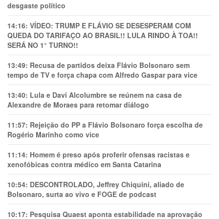
desgaste político
14:16:
VÍDEO: TRUMP E FLÁVIO SE DESESPERAM COM
QUEDA DO TARIFAÇO AO BRASIL!! LULA RINDO À TOA!!
SERÁ NO 1° TURNO!!
13:49:
Recusa de partidos deixa Flávio Bolsonaro sem
tempo de TV e força chapa com Alfredo Gaspar para vice
13:40:
Lula e Davi Alcolumbre se reúnem na casa de
Alexandre de Moraes para retomar diálogo
11:57:
Rejeição do PP a Flávio Bolsonaro força escolha de
Rogério Marinho como vice
11:14:
Homem é preso após proferir ofensas racistas e
xenofóbicas contra médico em Santa Catarina
10:54:
DESCONTROLADO, Jeffrey Chiquini, aliado de
Bolsonaro, surta ao vivo e FOGE de podcast
10:17:
Pesquisa Quaest aponta estabilidade na aprovação