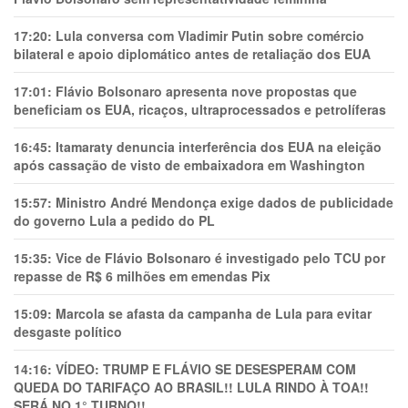
17:20:
Lula conversa com Vladimir Putin sobre comércio
bilateral e apoio diplomático antes de retaliação dos EUA
17:01:
Flávio Bolsonaro apresenta nove propostas que
beneficiam os EUA, ricaços, ultraprocessados e petrolíferas
16:45:
Itamaraty denuncia interferência dos EUA na eleição
após cassação de visto de embaixadora em Washington
15:57:
Ministro André Mendonça exige dados de publicidade
do governo Lula a pedido do PL
15:35:
Vice de Flávio Bolsonaro é investigado pelo TCU por
repasse de R$ 6 milhões em emendas Pix
15:09:
Marcola se afasta da campanha de Lula para evitar
desgaste político
14:16:
VÍDEO: TRUMP E FLÁVIO SE DESESPERAM COM
QUEDA DO TARIFAÇO AO BRASIL!! LULA RINDO À TOA!!
SERÁ NO 1° TURNO!!