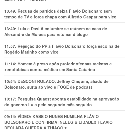
13:49:
Recusa de partidos deixa Flávio Bolsonaro sem
tempo de TV e força chapa com Alfredo Gaspar para vice
13:40:
Lula e Davi Alcolumbre se reúnem na casa de
Alexandre de Moraes para retomar diálogo
11:57:
Rejeição do PP a Flávio Bolsonaro força escolha de
Rogério Marinho como vice
11:14:
Homem é preso após proferir ofensas racistas e
xenofóbicas contra médico em Santa Catarina
10:54:
DESCONTROLADO, Jeffrey Chiquini, aliado de
Bolsonaro, surta ao vivo e FOGE de podcast
10:17:
Pesquisa Quaest aponta estabilidade na aprovação
do governo Lula pelo segundo mês seguido
09:14:
VÍDEO: KASSIO NUNES HUMlLHA FLÁVIO
BOLSONARO E CONFIRMA INELEGIBILIDADE!! FLÁVIO
DECLARA GUERRA A THIAGO!!!