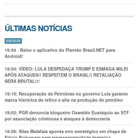
ÚLTIMAS NOTÍCIAS
5/8/2026
19:54
-
Baixe o aplicativo do Plantão Brasil.NET para
Android!
19:54:
VÍDEO: LULA DESPEDAÇA TRUMP E ESMAGA MILEI
APÓS ATAQUES!! RESPEITEM O BRASIL!! RETALIAÇÃO
SERÁ BRUTAL!!!
19:15:
Recuperação da Petrobras no governo Lula garante
marca histórica de refino e alta na produção de petróleo
19:02:
PGR denuncia blogueiro Oswaldo Eustáquio ao STF
por associação criminosa e ataques à democracia
18:26:
Silas Malafaia aponta erro estratégico em chapa de
Flávio Bolsonaro sem representatividade feminina