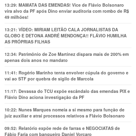
13:29:
MAMATA DAS EMENDAS! Vice de Flávio Bolsonaro
vira alvo da PF após Dino enviar auditoria com rombo de R$
49 milhões!
13:21:
VÍDEO: MIRIAM LEITÃO CALA JORNALISTAS DA
GLOBO E DETONA ANDRÉ MENDONÇA!! FLÁVIO HUMILHA
AS PRÓPRIAS FILHAS
12:34:
Patrimônio de Zoe Martínez dispara mais de 200% em
apenas dois anos no mandato
11:41:
Rogério Marinho tenta envolver cúpula do governo e
vai ao STF por quebra de sigilo de Marcola
11:17:
Devassa do TCU expõe escândalo das emendas PIX e
Flávio Dino aciona investigação da PF
10:22:
Nunes Marques nomeia a si mesmo para função de
juiz auxiliar e atrai processos relativos a Flávio Bolsonaro
09:52:
Relatório expõe rede de farras e NEGOCIATAS de
Fábio Faria com banqueiro Daniel Vorcaro