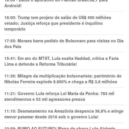
Android!
18:00:
Trump tem projeto de salão de US$ 400 milhões
vetado; Justiça reforça que presidente é inquilino
temporário
17:55:
Moraes barra pedido de Bolsonaro para visitas no Dia
dos Pais
15:41:
Em ato do MTST, Lula exalta Haddad, critica a Faria
Lima e defende a Reforma Tributária!
11:30:
Milagre da multiplicação bolsonarista: patrimônio de
Nikolas Ferreira explode 8.850% e chega a R$ 3,8 milhões
11:21:
Governo Lula reforça Lei Maria da Penha: 783 mil
atendimentos e 53 mil agressores presos
11:10:
Desmatamento na Amazônia despenca 36,8% e atinge
menor patamar desde 2016 sob o governo Lula!
10:59:
RUMO AO FUTURO! Plano da chapa Lula-Alckmin