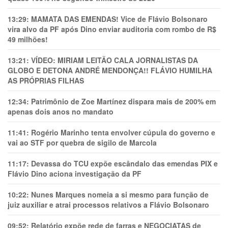
13:29:
MAMATA DAS EMENDAS! Vice de Flávio Bolsonaro
vira alvo da PF após Dino enviar auditoria com rombo de R$
49 milhões!
13:21:
VÍDEO: MIRIAM LEITÃO CALA JORNALISTAS DA
GLOBO E DETONA ANDRÉ MENDONÇA!! FLÁVIO HUMILHA
AS PRÓPRIAS FILHAS
12:34:
Patrimônio de Zoe Martínez dispara mais de 200% em
apenas dois anos no mandato
11:41:
Rogério Marinho tenta envolver cúpula do governo e
vai ao STF por quebra de sigilo de Marcola
11:17:
Devassa do TCU expõe escândalo das emendas PIX e
Flávio Dino aciona investigação da PF
10:22:
Nunes Marques nomeia a si mesmo para função de
juiz auxiliar e atrai processos relativos a Flávio Bolsonaro
09:52:
Relatório expõe rede de farras e NEGOCIATAS de