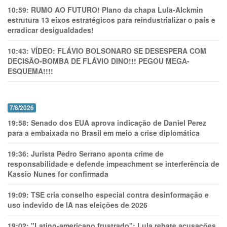
10:59:
RUMO AO FUTURO! Plano da chapa Lula-Alckmin
estrutura 13 eixos estratégicos para reindustrializar o país e
erradicar desigualdades!
10:43:
VÍDEO: FLÁVIO BOLSONARO SE DESESPERA COM
DECISÃO-BOMBA DE FLÁVIO DINO!!! PEGOU MEGA-
ESQUEMA!!!!
7/8/2026
19:58:
Senado dos EUA aprova indicação de Daniel Perez
para a embaixada no Brasil em meio a crise diplomática
19:36:
Jurista Pedro Serrano aponta crime de
responsabilidade e defende impeachment se interferência de
Kassio Nunes for confirmada
19:09:
TSE cria conselho especial contra desinformação e
uso indevido de IA nas eleições de 2026
19:02:
"Latino-americano frustrado": Lula rebate acusações