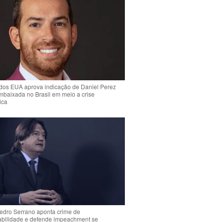
dos EUA aprova indicação de Daniel Perez
mbaixada no Brasil em meio a crise
ica
Pedro Serrano aponta crime de
abilidade e defende impeachment se