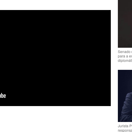
Senado 
para a e
diplomát
Jurista 
respons