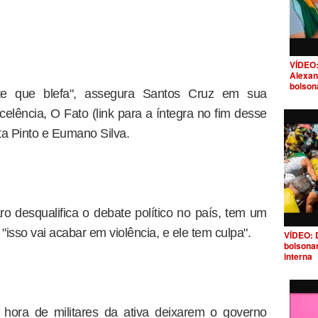
VÍDEO:
Alexan
bolson
te que blefa", assegura Santos Cruz em sua
elência, O Fato (link para a íntegra no fim desse
sta Pinto e Eumano Silva.
ro desqualifica o debate político no país, tem um
"isso vai acabar em violência, e ele tem culpa".
VÍDEO: 
bolsona
interna
hora de militares da ativa deixarem o governo