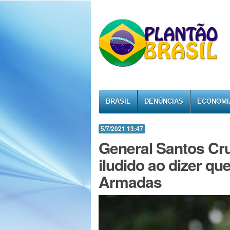
BRASIL
DENÚNCIAS
ECONOMI
5/7/2021 13:47
General Santos Cru
iludido ao dizer q
Armadas