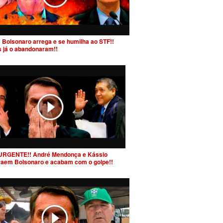
 Bolsonaro arrega e se humilha ao STF!!
s já o abandonaram!!
URGENTE!! André Mendonça e Kássio
raem Bolsonaro e acabam com o golpe!!