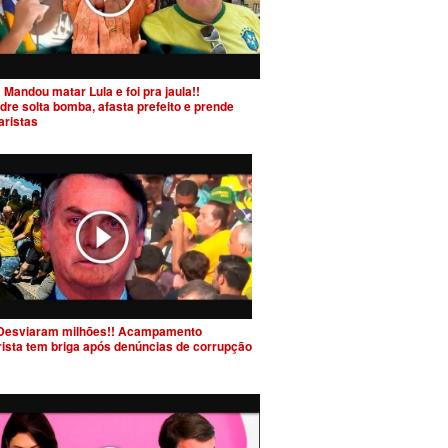
 Mandou matar Lula e foi pra jaula!!
dre solta bomba, afasta prefeito e prende
aristas
Desviaram milhões!! Acampamento
rista tem briga após denúncias de corrupção