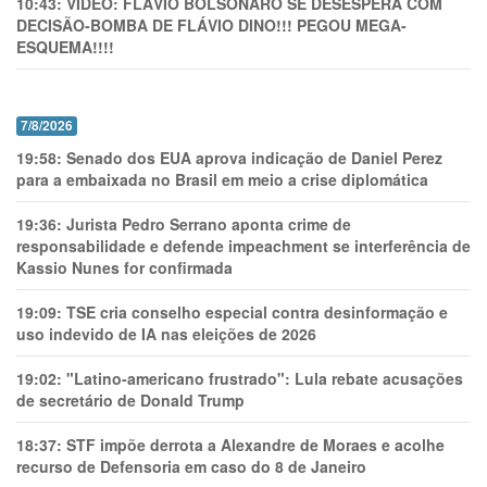
10:43:
VÍDEO: FLÁVIO BOLSONARO SE DESESPERA COM
DECISÃO-BOMBA DE FLÁVIO DINO!!! PEGOU MEGA-
ESQUEMA!!!!
7/8/2026
19:58:
Senado dos EUA aprova indicação de Daniel Perez
para a embaixada no Brasil em meio a crise diplomática
19:36:
Jurista Pedro Serrano aponta crime de
responsabilidade e defende impeachment se interferência de
Kassio Nunes for confirmada
19:09:
TSE cria conselho especial contra desinformação e
uso indevido de IA nas eleições de 2026
19:02:
"Latino-americano frustrado": Lula rebate acusações
de secretário de Donald Trump
18:37:
STF impõe derrota a Alexandre de Moraes e acolhe
recurso de Defensoria em caso do 8 de Janeiro