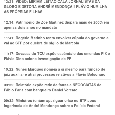
13:21:
VÍDEO: MIRIAM LEITÃO CALA JORNALISTAS DA
GLOBO E DETONA ANDRÉ MENDONÇA!! FLÁVIO HUMILHA
AS PRÓPRIAS FILHAS
12:34:
Patrimônio de Zoe Martínez dispara mais de 200% em
apenas dois anos no mandato
11:41:
Rogério Marinho tenta envolver cúpula do governo e
vai ao STF por quebra de sigilo de Marcola
11:17:
Devassa do TCU expõe escândalo das emendas PIX e
Flávio Dino aciona investigação da PF
10:22:
Nunes Marques nomeia a si mesmo para função de
juiz auxiliar e atrai processos relativos a Flávio Bolsonaro
09:52:
Relatório expõe rede de farras e NEGOCIATAS de
Fábio Faria com banqueiro Daniel Vorcaro
09:32:
Ministros tentam apaziguar crise no STF apos
ingerência de André Mendonça sobre a Polícia Federal