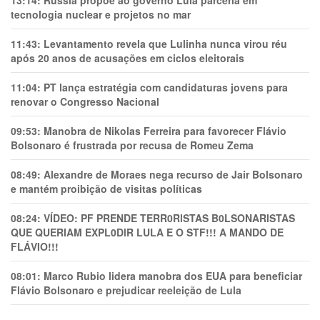
13:14:
Rússia propõe ao governo Lula parceria em
tecnologia nuclear e projetos no mar
11:43:
Levantamento revela que Lulinha nunca virou réu
após 20 anos de acusações em ciclos eleitorais
11:04:
PT lança estratégia com candidaturas jovens para
renovar o Congresso Nacional
09:53:
Manobra de Nikolas Ferreira para favorecer Flávio
Bolsonaro é frustrada por recusa de Romeu Zema
08:49:
Alexandre de Moraes nega recurso de Jair Bolsonaro
e mantém proibição de visitas políticas
08:24:
VÍDEO: PF PRENDE TERR0RlSTAS B0LSONARlSTAS
QUE QUERIAM EXPL0DlR LULA E O STF!!! A MANDO DE
FLÁVIO!!!
08:01:
Marco Rubio lidera manobra dos EUA para beneficiar
Flávio Bolsonaro e prejudicar reeleição de Lula