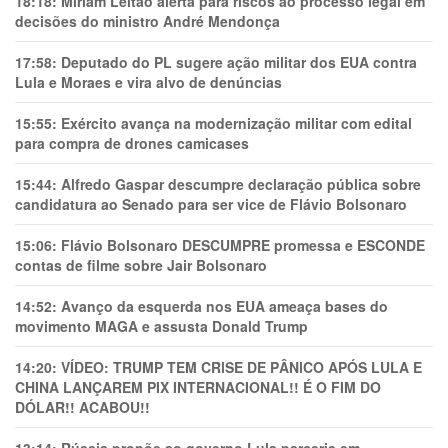
18:18:
Míriam Leitão alerta para riscos ao processo legal em
decisões do ministro André Mendonça
17:58:
Deputado do PL sugere ação militar dos EUA contra
Lula e Moraes e vira alvo de denúncias
15:55:
Exército avança na modernização militar com edital
para compra de drones camicases
15:44:
Alfredo Gaspar descumpre declaração pública sobre
candidatura ao Senado para ser vice de Flávio Bolsonaro
15:06:
Flávio Bolsonaro DESCUMPRE promessa e ESCONDE
contas de filme sobre Jair Bolsonaro
14:52:
Avanço da esquerda nos EUA ameaça bases do
movimento MAGA e assusta Donald Trump
14:20:
VÍDEO: TRUMP TEM CRlSE DE PÂNlCO APÓS LULA E
CHINA LANÇAREM PIX INTERNACIONAL!! É O FIM DO
DÓLAR!! ACABOU!!