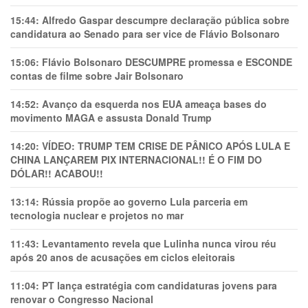
15:44:
Alfredo Gaspar descumpre declaração pública sobre
candidatura ao Senado para ser vice de Flávio Bolsonaro
15:06:
Flávio Bolsonaro DESCUMPRE promessa e ESCONDE
contas de filme sobre Jair Bolsonaro
14:52:
Avanço da esquerda nos EUA ameaça bases do
movimento MAGA e assusta Donald Trump
14:20:
VÍDEO: TRUMP TEM CRlSE DE PÂNlCO APÓS LULA E
CHINA LANÇAREM PIX INTERNACIONAL!! É O FIM DO
DÓLAR!! ACABOU!!
13:14:
Rússia propõe ao governo Lula parceria em
tecnologia nuclear e projetos no mar
11:43:
Levantamento revela que Lulinha nunca virou réu
após 20 anos de acusações em ciclos eleitorais
11:04:
PT lança estratégia com candidaturas jovens para
renovar o Congresso Nacional