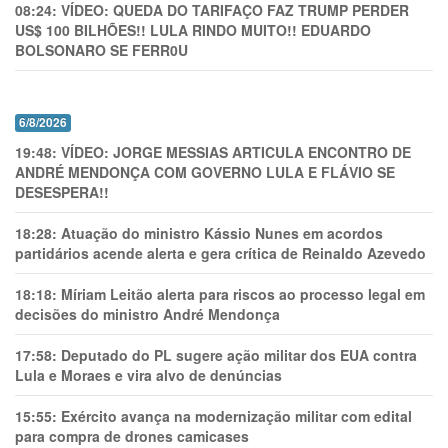
08:24:
VÍDEO: QUEDA DO TARIFAÇO FAZ TRUMP PERDER
US$ 100 BILHÕES!! LULA RINDO MUITO!! EDUARDO
BOLSONARO SE FERR0U
6/8/2026
19:48:
VÍDEO: JORGE MESSIAS ARTICULA ENCONTRO DE
ANDRÉ MENDONÇA COM GOVERNO LULA E FLÁVIO SE
DESESPERA!!
18:28:
Atuação do ministro Kássio Nunes em acordos
partidários acende alerta e gera crítica de Reinaldo Azevedo
18:18:
Míriam Leitão alerta para riscos ao processo legal em
decisões do ministro André Mendonça
17:58:
Deputado do PL sugere ação militar dos EUA contra
Lula e Moraes e vira alvo de denúncias
15:55:
Exército avança na modernização militar com edital
para compra de drones camicases