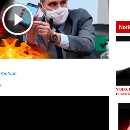
Notí
/Youtube
e:
VÍDEO: 
renunci