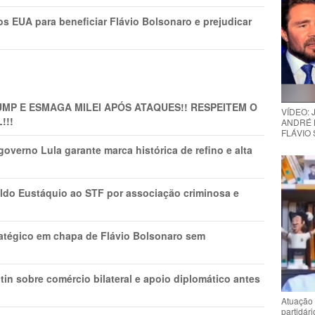
s EUA para beneficiar Flávio Bolsonaro e prejudicar
MP E ESMAGA MILEI APÓS ATAQUES!! RESPEITEM O
VÍDEO:
!!!
ANDRÉ 
FLÁVIO
overno Lula garante marca histórica de refino e alta
do Eustáquio ao STF por associação criminosa e
tratégico em chapa de Flávio Bolsonaro sem
in sobre comércio bilateral e apoio diplomático antes
Atuação 
partidár