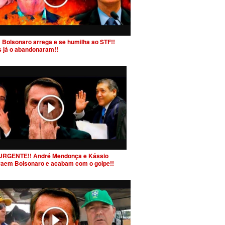
 Bolsonaro arrega e se humilha ao STF!!
s já o abandonaram!!
URGENTE!! André Mendonça e Kássio
raem Bolsonaro e acabam com o golpe!!