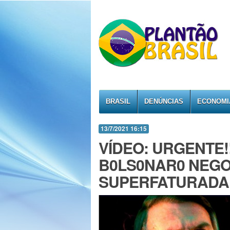
BRASIL
DENÚNCIAS
ECONOMI
13/7/2021 16:15
VÍDEO: URGENTE!
B0LS0NAR0 NEGO
SUPERFATURADA!