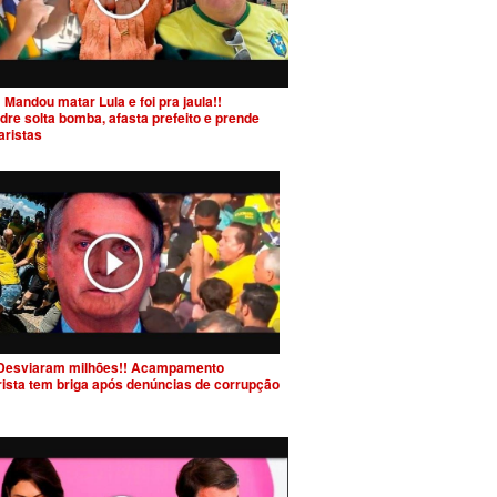
 Mandou matar Lula e foi pra jaula!!
dre solta bomba, afasta prefeito e prende
aristas
Desviaram milhões!! Acampamento
rista tem briga após denúncias de corrupção