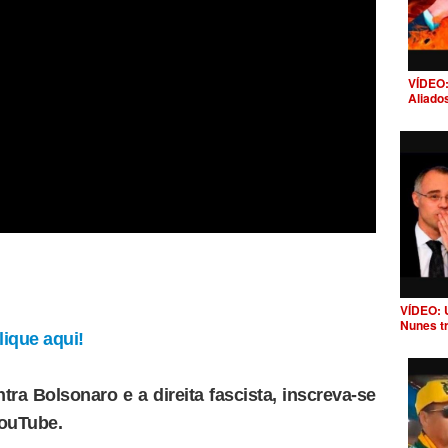
VÍDEO:
Aliado
VÍDEO: 
Nunes t
ique aqui!
tra Bolsonaro e a direita fascista, inscreva-se
YouTube.