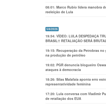
08:01:
Marco Rubio lidera manobra do
reeleição de Lula
5/8/2026
19:54:
VÍDEO: LULA DESPEDAÇA TRU
BRASIL!! RETALIAÇÃO SERÁ BRUTAL
19:15:
Recuperação da Petrobras no g
na produção de petróleo
19:02:
PGR denuncia blogueiro Oswal
ataques à democracia
18:26:
Silas Malafaia aponta erro es
representatividade feminina
17:20:
Lula conversa com Vladimir Put
de retaliação dos EUA