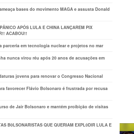
 ameaça bases do movimento MAGA e assusta Donald
 PÂNlCO APÓS LULA E CHINA LANÇAREM PIX
R!! ACABOU!!
 parceria em tecnologia nuclear e projetos no mar
nha nunca virou réu após 20 anos de acusações em
daturas jovens para renovar o Congresso Nacional
ra favorecer Flávio Bolsonaro é frustrada por recusa
rso de Jair Bolsonaro e mantém proibição de visitas
TAS B0LSONARlSTAS QUE QUERIAM EXPL0DlR LULA E