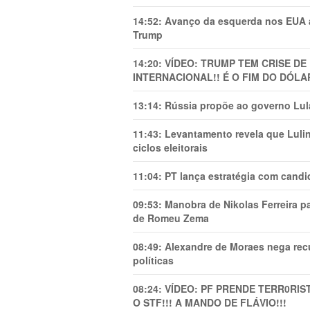
14:52:
Avanço da esquerda nos EUA
Trump
14:20:
VÍDEO: TRUMP TEM CRlSE DE
INTERNACIONAL!! É O FIM DO DÓLA
13:14:
Rússia propõe ao governo Lula
11:43:
Levantamento revela que Luli
ciclos eleitorais
11:04:
PT lança estratégia com candi
09:53:
Manobra de Nikolas Ferreira pa
de Romeu Zema
08:49:
Alexandre de Moraes nega recu
políticas
08:24:
VÍDEO: PF PRENDE TERR0RlS
O STF!!! A MANDO DE FLÁVIO!!!