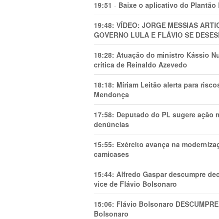
19:51
-
Baixe o aplicativo do Plantão
19:48:
VÍDEO: JORGE MESSIAS AR
GOVERNO LULA E FLÁVIO SE DESES
18:28:
Atuação do ministro Kássio Nu
crítica de Reinaldo Azevedo
18:18:
Míriam Leitão alerta para risc
Mendonça
17:58:
Deputado do PL sugere ação mi
denúncias
15:55:
Exército avança na modernizaç
camicases
15:44:
Alfredo Gaspar descumpre dec
vice de Flávio Bolsonaro
15:06:
Flávio Bolsonaro DESCUMPRE 
Bolsonaro