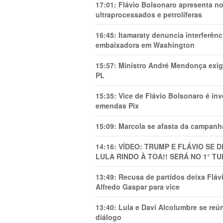
17:01:
Flávio Bolsonaro apresenta no
ultraprocessados e petrolíferas
16:45:
Itamaraty denuncia interferên
embaixadora em Washington
15:57:
Ministro André Mendonça exig
PL
15:35:
Vice de Flávio Bolsonaro é in
emendas Pix
15:09:
Marcola se afasta da campanha
14:16:
VÍDEO: TRUMP E FLÁVIO SE 
LULA RINDO À TOA!! SERÁ NO 1° TU
13:49:
Recusa de partidos deixa Flá
Alfredo Gaspar para vice
13:40:
Lula e Davi Alcolumbre se reú
diálogo