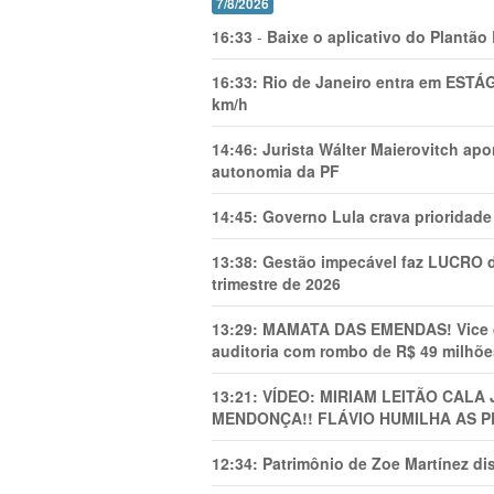
7/8/2026
16:33
-
Baixe o aplicativo do Plantão
16:33:
Rio de Janeiro entra em ESTÁ
km/h
14:46:
Jurista Wálter Maierovitch ap
autonomia da PF
14:45:
Governo Lula crava prioridade 
13:38:
Gestão impecável faz LUCRO d
trimestre de 2026
13:29:
MAMATA DAS EMENDAS! Vice de 
auditoria com rombo de R$ 49 milhõe
13:21:
VÍDEO: MIRIAM LEITÃO CAL
MENDONÇA!! FLÁVIO HUMILHA AS P
12:34:
Patrimônio de Zoe Martínez d