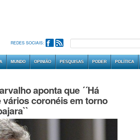
REDES SOCIAIS:
A
MUNDO
OPINIÃO
PESQUISAS
PODER
POLÍTICA
arvalho aponta que ´´Há
 vários coronéis em torno
ajara``