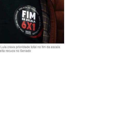
Lula crava prioridade total no fim da escala
jeita recuos no Senado