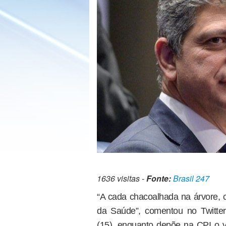
1636 visitas -
Fonte:
Brasil 247
“A cada chacoalhada na árvore, c
da Saúde”, comentou no Twitter 
(15), enquanto depõe na CPI o 