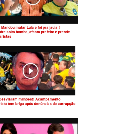
 Mandou matar Lula e foi pra jaula!!
dre solta bomba, afasta prefeito e prende
aristas
Desviaram milhões!! Acampamento
rista tem briga após denúncias de corrupção