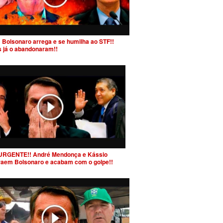
 Bolsonaro arrega e se humilha ao STF!!
s já o abandonaram!!
URGENTE!! André Mendonça e Kássio
raem Bolsonaro e acabam com o golpe!!