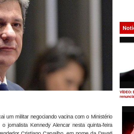
Notí
VÍDEO: 
renunci
ai um militar negociando vacina com o Ministério
o jornalista Kennedy Alencar nesta quinta-feira
vendedor Cristiano Carvalho, em nome da Davati