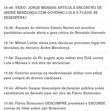
19:48:
VÍDEO: JORGE MESSIAS ARTICULA ENCONTRO DE
ANDRÉ MENDONÇA COM GOVERNO LULA E FLÁVIO SE
DESESPERA!!
18:28:
Atuação do ministro Kássio Nunes em acordos
partidários acende alerta e gera crítica de Reinaldo Azevedo
18:18:
Míriam Leitão alerta para riscos ao processo legal em
decisões do ministro André Mendonça
17:58:
Deputado do PL sugere ação militar dos EUA contra
Lula e Moraes e vira alvo de denúncias
15:55:
Exército avança na modernização militar com edital
para compra de drones camicases
15:44:
Alfredo Gaspar descumpre declaração pública sobre
candidatura ao Senado para ser vice de Flávio Bolsonaro
15:06:
Flávio Bolsonaro DESCUMPRE promessa e ESCONDE
contas de filme sobre Jair Bolsonaro