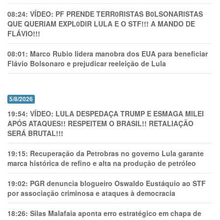
08:24:
VÍDEO: PF PRENDE TERR0RlSTAS B0LSONARlSTAS
QUE QUERIAM EXPL0DlR LULA E O STF!!! A MANDO DE
FLÁVIO!!!
08:01:
Marco Rubio lidera manobra dos EUA para beneficiar
Flávio Bolsonaro e prejudicar reeleição de Lula
5/8/2026
19:54:
VÍDEO: LULA DESPEDAÇA TRUMP E ESMAGA MILEI
APÓS ATAQUES!! RESPEITEM O BRASIL!! RETALIAÇÃO
SERÁ BRUTAL!!!
19:15:
Recuperação da Petrobras no governo Lula garante
marca histórica de refino e alta na produção de petróleo
19:02:
PGR denuncia blogueiro Oswaldo Eustáquio ao STF
por associação criminosa e ataques à democracia
18:26:
Silas Malafaia aponta erro estratégico em chapa de