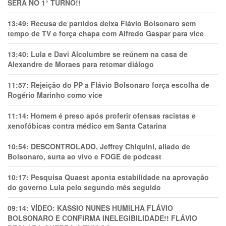
SERÁ NO 1° TURNO!!
13:49:
Recusa de partidos deixa Flávio Bolsonaro sem
tempo de TV e força chapa com Alfredo Gaspar para vice
13:40:
Lula e Davi Alcolumbre se reúnem na casa de
Alexandre de Moraes para retomar diálogo
11:57:
Rejeição do PP a Flávio Bolsonaro força escolha de
Rogério Marinho como vice
11:14:
Homem é preso após proferir ofensas racistas e
xenofóbicas contra médico em Santa Catarina
10:54:
DESCONTROLADO, Jeffrey Chiquini, aliado de
Bolsonaro, surta ao vivo e FOGE de podcast
10:17:
Pesquisa Quaest aponta estabilidade na aprovação
do governo Lula pelo segundo mês seguido
09:14:
VÍDEO: KASSIO NUNES HUMlLHA FLÁVIO
BOLSONARO E CONFIRMA INELEGIBILIDADE!! FLÁVIO