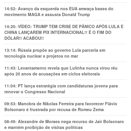
14:52:
Avanço da esquerda nos EUA ameaça bases do
movimento MAGA e assusta Donald Trump
14:20:
VÍDEO: TRUMP TEM CRlSE DE PÂNlCO APÓS LULA E
CHINA LANÇAREM PIX INTERNACIONAL!! É O FIM DO
DÓLAR!! ACABOU!!
13:14:
Rússia propõe ao governo Lula parceria em
tecnologia nuclear e projetos no mar
11:43:
Levantamento revela que Lulinha nunca virou réu
após 20 anos de acusações em ciclos eleitorais
11:04:
PT lança estratégia com candidaturas jovens para
renovar o Congresso Nacional
09:53:
Manobra de Nikolas Ferreira para favorecer Flávio
Bolsonaro é frustrada por recusa de Romeu Zema
08:49:
Alexandre de Moraes nega recurso de Jair Bolsonaro
e mantém proibição de visitas políticas