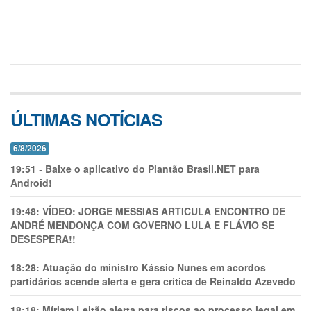
ÚLTIMAS NOTÍCIAS
6/8/2026
19:51
-
Baixe o aplicativo do Plantão Brasil.NET para
Android!
19:48:
VÍDEO: JORGE MESSIAS ARTICULA ENCONTRO DE
ANDRÉ MENDONÇA COM GOVERNO LULA E FLÁVIO SE
DESESPERA!!
18:28:
Atuação do ministro Kássio Nunes em acordos
partidários acende alerta e gera crítica de Reinaldo Azevedo
18:18:
Míriam Leitão alerta para riscos ao processo legal em