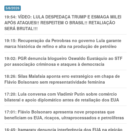
5/8/2026
19:54:
VÍDEO: LULA DESPEDAÇA TRUMP E ESMAGA MILEI
APÓS ATAQUES!! RESPEITEM O BRASIL!! RETALIAÇÃO
SERÁ BRUTAL!!!
19:15:
Recuperação da Petrobras no governo Lula garante
marca histórica de refino e alta na produção de petróleo
19:02:
PGR denuncia blogueiro Oswaldo Eustáquio ao STF
por associação criminosa e ataques à democracia
18:26:
Silas Malafaia aponta erro estratégico em chapa de
Flávio Bolsonaro sem representatividade feminina
17:20:
Lula conversa com Vladimir Putin sobre comércio
bilateral e apoio diplomático antes de retaliação dos EUA
17:01:
Flávio Bolsonaro apresenta nove propostas que
beneficiam os EUA, ricaços, ultraprocessados e petrolíferas
16:45:
Itamaraty denuncia interferência dos EUA na eleição