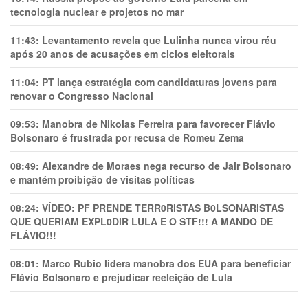
tecnologia nuclear e projetos no mar
11:43:
Levantamento revela que Lulinha nunca virou réu
após 20 anos de acusações em ciclos eleitorais
11:04:
PT lança estratégia com candidaturas jovens para
renovar o Congresso Nacional
09:53:
Manobra de Nikolas Ferreira para favorecer Flávio
Bolsonaro é frustrada por recusa de Romeu Zema
08:49:
Alexandre de Moraes nega recurso de Jair Bolsonaro
e mantém proibição de visitas políticas
08:24:
VÍDEO: PF PRENDE TERR0RlSTAS B0LSONARlSTAS
QUE QUERIAM EXPL0DlR LULA E O STF!!! A MANDO DE
FLÁVIO!!!
08:01:
Marco Rubio lidera manobra dos EUA para beneficiar
Flávio Bolsonaro e prejudicar reeleição de Lula