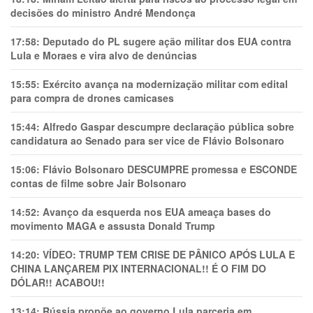
decisões do ministro André Mendonça
17:58:
Deputado do PL sugere ação militar dos EUA contra
Lula e Moraes e vira alvo de denúncias
15:55:
Exército avança na modernização militar com edital
para compra de drones camicases
15:44:
Alfredo Gaspar descumpre declaração pública sobre
candidatura ao Senado para ser vice de Flávio Bolsonaro
15:06:
Flávio Bolsonaro DESCUMPRE promessa e ESCONDE
contas de filme sobre Jair Bolsonaro
14:52:
Avanço da esquerda nos EUA ameaça bases do
movimento MAGA e assusta Donald Trump
14:20:
VÍDEO: TRUMP TEM CRlSE DE PÂNlCO APÓS LULA E
CHINA LANÇAREM PIX INTERNACIONAL!! É O FIM DO
DÓLAR!! ACABOU!!
13:14:
Rússia propõe ao governo Lula parceria em