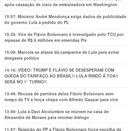
após cassação de visto de embaixadora em Washington
15:57:
Ministro André Mendonça exige dados de publicidade
do governo Lula a pedido do PL
15:35:
Vice de Flávio Bolsonaro é investigado pelo TCU por
repasse de R$ 6 milhões em emendas Pix
15:09:
Marcola se afasta da campanha de Lula para evitar
desgaste político
14:16:
VÍDEO: TRUMP E FLÁVIO SE DESESPERAM COM
QUEDA DO TARIFAÇO AO BRASIL!! LULA RINDO À TOA!!
SERÁ NO 1° TURNO!!
13:49:
Recusa de partidos deixa Flávio Bolsonaro sem
tempo de TV e força chapa com Alfredo Gaspar para vice
13:40:
Lula e Davi Alcolumbre se reúnem na casa de
Alexandre de Moraes para retomar diálogo
11:57:
Rejeição do PP a Flávio Bolsonaro força escolha de