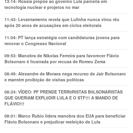
13:14:
Rússia propõe ao governo Lula parceria em
tecnologia nuclear e projetos no mar
11:43:
Levantamento revela que Lulinha nunca virou réu
após 20 anos de acusações em ciclos eleitorais
11:04:
PT lança estratégia com candidaturas jovens para
renovar o Congresso Nacional
09:53:
Manobra de Nikolas Ferreira para favorecer Flávio
Bolsonaro é frustrada por recusa de Romeu Zema
08:49:
Alexandre de Moraes nega recurso de Jair Bolsonaro
e mantém proibição de visitas políticas
08:24:
VÍDEO: PF PRENDE TERR0RlSTAS B0LSONARlSTAS
QUE QUERIAM EXPL0DlR LULA E O STF!!! A MANDO DE
FLÁVIO!!!
08:01:
Marco Rubio lidera manobra dos EUA para beneficiar
Flávio Bolsonaro e prejudicar reeleição de Lula