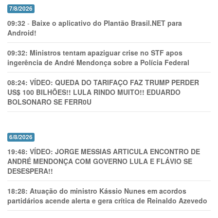
7/8/2026
09:32
-
Baixe o aplicativo do Plantão Brasil.NET para
Android!
09:32:
Ministros tentam apaziguar crise no STF apos
ingerência de André Mendonça sobre a Polícia Federal
08:24:
VÍDEO: QUEDA DO TARIFAÇO FAZ TRUMP PERDER
US$ 100 BILHÕES!! LULA RINDO MUITO!! EDUARDO
BOLSONARO SE FERR0U
6/8/2026
19:48:
VÍDEO: JORGE MESSIAS ARTICULA ENCONTRO DE
ANDRÉ MENDONÇA COM GOVERNO LULA E FLÁVIO SE
DESESPERA!!
18:28:
Atuação do ministro Kássio Nunes em acordos
partidários acende alerta e gera crítica de Reinaldo Azevedo