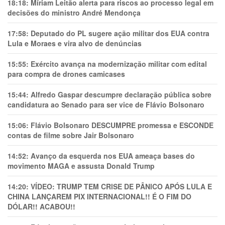
18:18:
Míriam Leitão alerta para riscos ao processo legal em
decisões do ministro André Mendonça
17:58:
Deputado do PL sugere ação militar dos EUA contra
Lula e Moraes e vira alvo de denúncias
15:55:
Exército avança na modernização militar com edital
para compra de drones camicases
15:44:
Alfredo Gaspar descumpre declaração pública sobre
candidatura ao Senado para ser vice de Flávio Bolsonaro
15:06:
Flávio Bolsonaro DESCUMPRE promessa e ESCONDE
contas de filme sobre Jair Bolsonaro
14:52:
Avanço da esquerda nos EUA ameaça bases do
movimento MAGA e assusta Donald Trump
14:20:
VÍDEO: TRUMP TEM CRlSE DE PÂNlCO APÓS LULA E
CHINA LANÇAREM PIX INTERNACIONAL!! É O FIM DO
DÓLAR!! ACABOU!!