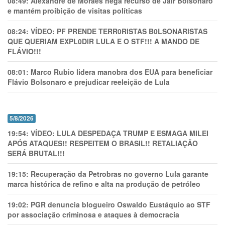
08:49:
Alexandre de Moraes nega recurso de Jair Bolsonaro
e mantém proibição de visitas políticas
08:24:
VÍDEO: PF PRENDE TERR0RlSTAS B0LSONARlSTAS
QUE QUERIAM EXPL0DlR LULA E O STF!!! A MANDO DE
FLÁVIO!!!
08:01:
Marco Rubio lidera manobra dos EUA para beneficiar
Flávio Bolsonaro e prejudicar reeleição de Lula
5/8/2026
19:54:
VÍDEO: LULA DESPEDAÇA TRUMP E ESMAGA MILEI
APÓS ATAQUES!! RESPEITEM O BRASIL!! RETALIAÇÃO
SERÁ BRUTAL!!!
19:15:
Recuperação da Petrobras no governo Lula garante
marca histórica de refino e alta na produção de petróleo
19:02:
PGR denuncia blogueiro Oswaldo Eustáquio ao STF
por associação criminosa e ataques à democracia