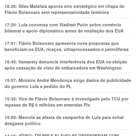
18:26:
Silas Malafaia aponta erro estratégico em chapa de
Flávio Bolsonaro sem representatividade feminina
17:20:
Lula conversa com Vladimir Putin sobre comércio
bilateral e apoio diplomático antes de retaliação dos EUA
17:01:
Flávio Bolsonaro apresenta nove propostas que
beneficiam os EUA, ricaços, ultraprocessados e petrolíferas
16:45:
Itamaraty denuncia interferência dos EUA na eleição
após cassação de visto de embaixadora em Washington
15:57:
Ministro André Mendonça exige dados de publicidade
do governo Lula a pedido do PL
15:35:
Vice de Flávio Bolsonaro é investigado pelo TCU por
repasse de R$ 6 milhões em emendas Pix
15:09:
Marcola se afasta da campanha de Lula para evitar
desgaste político
14:16:
VÍDEO: TRUMP E FLÁVIO SE DESESPERAM COM