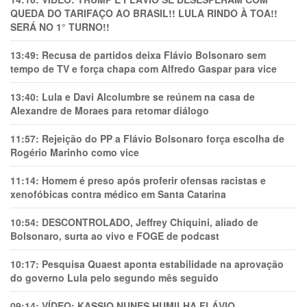
QUEDA DO TARIFAÇO AO BRASIL!! LULA RINDO À TOA!!
SERÁ NO 1° TURNO!!
13:49:
Recusa de partidos deixa Flávio Bolsonaro sem
tempo de TV e força chapa com Alfredo Gaspar para vice
13:40:
Lula e Davi Alcolumbre se reúnem na casa de
Alexandre de Moraes para retomar diálogo
11:57:
Rejeição do PP a Flávio Bolsonaro força escolha de
Rogério Marinho como vice
11:14:
Homem é preso após proferir ofensas racistas e
xenofóbicas contra médico em Santa Catarina
10:54:
DESCONTROLADO, Jeffrey Chiquini, aliado de
Bolsonaro, surta ao vivo e FOGE de podcast
10:17:
Pesquisa Quaest aponta estabilidade na aprovação
do governo Lula pelo segundo mês seguido
09:14:
VÍDEO: KASSIO NUNES HUMlLHA FLÁVIO