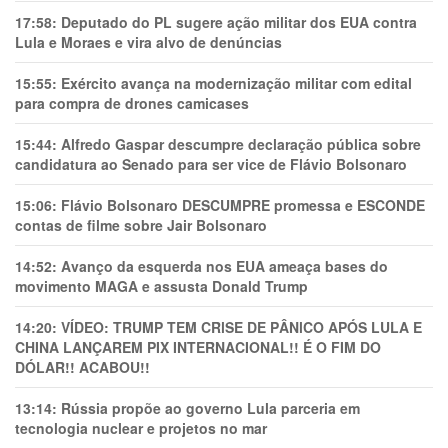
17:58:
Deputado do PL sugere ação militar dos EUA contra
Lula e Moraes e vira alvo de denúncias
15:55:
Exército avança na modernização militar com edital
para compra de drones camicases
15:44:
Alfredo Gaspar descumpre declaração pública sobre
candidatura ao Senado para ser vice de Flávio Bolsonaro
15:06:
Flávio Bolsonaro DESCUMPRE promessa e ESCONDE
contas de filme sobre Jair Bolsonaro
14:52:
Avanço da esquerda nos EUA ameaça bases do
movimento MAGA e assusta Donald Trump
14:20:
VÍDEO: TRUMP TEM CRlSE DE PÂNlCO APÓS LULA E
CHINA LANÇAREM PIX INTERNACIONAL!! É O FIM DO
DÓLAR!! ACABOU!!
13:14:
Rússia propõe ao governo Lula parceria em
tecnologia nuclear e projetos no mar