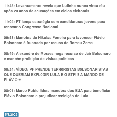
11:43:
Levantamento revela que Lulinha nunca virou réu
após 20 anos de acusações em ciclos eleitorais
11:04:
PT lança estratégia com candidaturas jovens para
renovar o Congresso Nacional
09:53:
Manobra de Nikolas Ferreira para favorecer Flávio
Bolsonaro é frustrada por recusa de Romeu Zema
08:49:
Alexandre de Moraes nega recurso de Jair Bolsonaro
e mantém proibição de visitas políticas
08:24:
VÍDEO: PF PRENDE TERR0RlSTAS B0LSONARlSTAS
QUE QUERIAM EXPL0DlR LULA E O STF!!! A MANDO DE
FLÁVIO!!!
08:01:
Marco Rubio lidera manobra dos EUA para beneficiar
Flávio Bolsonaro e prejudicar reeleição de Lula
5/8/2026