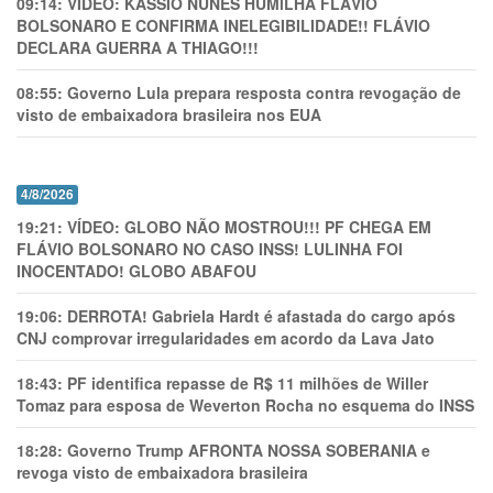
09:14:
VÍDEO: KASSIO NUNES HUMlLHA FLÁVIO
BOLSONARO E CONFIRMA INELEGIBILIDADE!! FLÁVIO
DECLARA GUERRA A THIAGO!!!
08:55:
Governo Lula prepara resposta contra revogação de
visto de embaixadora brasileira nos EUA
4/8/2026
19:21:
VÍDEO: GLOBO NÃO MOSTROU!!! PF CHEGA EM
FLÁVIO BOLSONARO NO CASO INSS! LULINHA FOI
INOCENTADO! GLOBO ABAFOU
19:06:
DERROTA! Gabriela Hardt é afastada do cargo após
CNJ comprovar irregularidades em acordo da Lava Jato
18:43:
PF identifica repasse de R$ 11 milhões de Willer
Tomaz para esposa de Weverton Rocha no esquema do INSS
18:28:
Governo Trump AFRONTA NOSSA SOBERANIA e
revoga visto de embaixadora brasileira