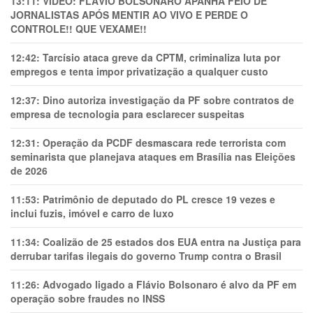
13:11:
VÍDEO: FLÁVIO BOLSONARO APANHA FEIO DE
JORNALISTAS APÓS MENTIR AO VIVO E PERDE O
CONTROLE!! QUE VEXAME!!
12:42:
Tarcísio ataca greve da CPTM, criminaliza luta por
empregos e tenta impor privatização a qualquer custo
12:37:
Dino autoriza investigação da PF sobre contratos de
empresa de tecnologia para esclarecer suspeitas
12:31:
Operação da PCDF desmascara rede terrorista com
seminarista que planejava ataques em Brasília nas Eleições
de 2026
11:53:
Patrimônio de deputado do PL cresce 19 vezes e
inclui fuzis, imóvel e carro de luxo
11:34:
Coalizão de 25 estados dos EUA entra na Justiça para
derrubar tarifas ilegais do governo Trump contra o Brasil
11:26:
Advogado ligado a Flávio Bolsonaro é alvo da PF em
operação sobre fraudes no INSS