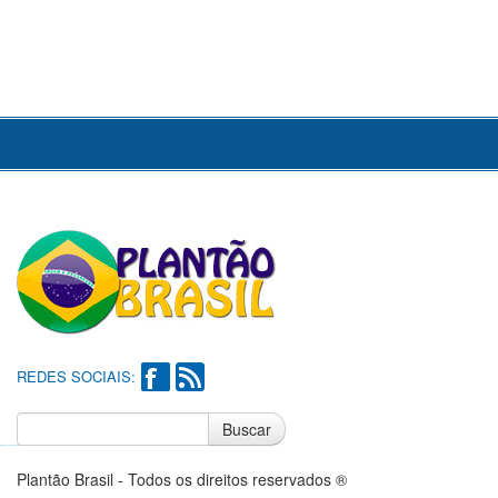
REDES SOCIAIS:
Buscar
Notícias do Flamengo
Notícias do Corinthians
Plantão Brasil - Todos os direitos reservados ®