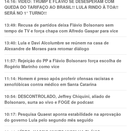
14:16:
VÍDEO: TRUMP E FLÁVIO SE DESESPERAM COM
QUEDA DO TARIFAÇO AO BRASIL!! LULA RINDO À TOA!!
SERÁ NO 1° TURNO!!
13:49:
Recusa de partidos deixa Flávio Bolsonaro sem
tempo de TV e força chapa com Alfredo Gaspar para vice
13:40:
Lula e Davi Alcolumbre se reúnem na casa de
Alexandre de Moraes para retomar diálogo
11:57:
Rejeição do PP a Flávio Bolsonaro força escolha de
Rogério Marinho como vice
11:14:
Homem é preso após proferir ofensas racistas e
xenofóbicas contra médico em Santa Catarina
10:54:
DESCONTROLADO, Jeffrey Chiquini, aliado de
Bolsonaro, surta ao vivo e FOGE de podcast
10:17:
Pesquisa Quaest aponta estabilidade na aprovação
do governo Lula pelo segundo mês seguido