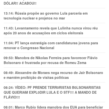
DÓLAR!! ACABOU!!
13:14:
Rússia propõe ao governo Lula parceria em
tecnologia nuclear e projetos no mar
11:43:
Levantamento revela que Lulinha nunca virou réu
após 20 anos de acusações em ciclos eleitorais
11:04:
PT lança estratégia com candidaturas jovens para
renovar o Congresso Nacional
09:53:
Manobra de Nikolas Ferreira para favorecer Flávio
Bolsonaro é frustrada por recusa de Romeu Zema
08:49:
Alexandre de Moraes nega recurso de Jair Bolsonaro
e mantém proibição de visitas políticas
08:24:
VÍDEO: PF PRENDE TERR0RlSTAS B0LSONARlSTAS
QUE QUERIAM EXPL0DlR LULA E O STF!!! A MANDO DE
FLÁVIO!!!
08:01:
Marco Rubio lidera manobra dos EUA para beneficiar