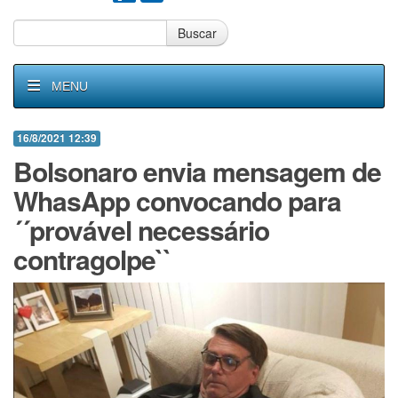
Buscar
MENU
16/8/2021 12:39
Bolsonaro envia mensagem de
WhasApp convocando para
´´provável necessário
contragolpe``