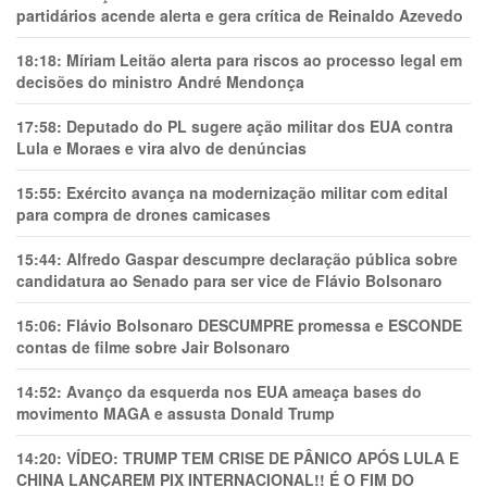
partidários acende alerta e gera crítica de Reinaldo Azevedo
18:18:
Míriam Leitão alerta para riscos ao processo legal em
decisões do ministro André Mendonça
17:58:
Deputado do PL sugere ação militar dos EUA contra
Lula e Moraes e vira alvo de denúncias
15:55:
Exército avança na modernização militar com edital
para compra de drones camicases
15:44:
Alfredo Gaspar descumpre declaração pública sobre
candidatura ao Senado para ser vice de Flávio Bolsonaro
15:06:
Flávio Bolsonaro DESCUMPRE promessa e ESCONDE
contas de filme sobre Jair Bolsonaro
14:52:
Avanço da esquerda nos EUA ameaça bases do
movimento MAGA e assusta Donald Trump
14:20:
VÍDEO: TRUMP TEM CRlSE DE PÂNlCO APÓS LULA E
CHINA LANÇAREM PIX INTERNACIONAL!! É O FIM DO