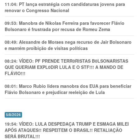
11:04:
PT lança estratégia com candidaturas jovens para
renovar o Congresso Nacional
09:53:
Manobra de Nikolas Ferreira para favorecer Flávio
Bolsonaro é frustrada por recusa de Romeu Zema
08:49:
Alexandre de Moraes nega recurso de Jair Bolsonaro
e mantém proibição de visitas políticas
08:24:
VÍDEO: PF PRENDE TERR0RlSTAS B0LSONARlSTAS
QUE QUERIAM EXPL0DlR LULA E O STF!!! A MANDO DE
FLÁVIO!!!
08:01:
Marco Rubio lidera manobra dos EUA para beneficiar
Flávio Bolsonaro e prejudicar reeleição de Lula
5/8/2026
19:54:
VÍDEO: LULA DESPEDAÇA TRUMP E ESMAGA MILEI
APÓS ATAQUES!! RESPEITEM O BRASIL!! RETALIAÇÃO
SERÁ BRUTAL!!!