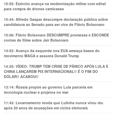
15:55:
Exército avança na modernização militar com edital
para compra de drones camicases
15:44:
Alfredo Gaspar descumpre declaração pública sobre
candidatura ao Senado para ser vice de Flávio Bolsonaro
15:06:
Flávio Bolsonaro DESCUMPRE promessa e ESCONDE
contas de filme sobre Jair Bolsonaro
14:52:
Avanço da esquerda nos EUA ameaça bases do
movimento MAGA e assusta Donald Trump
14:20:
VÍDEO: TRUMP TEM CRlSE DE PÂNlCO APÓS LULA E
CHINA LANÇAREM PIX INTERNACIONAL!! É O FIM DO
DÓLAR!! ACABOU!!
13:14:
Rússia propõe ao governo Lula parceria em
tecnologia nuclear e projetos no mar
11:43:
Levantamento revela que Lulinha nunca virou réu
após 20 anos de acusações em ciclos eleitorais