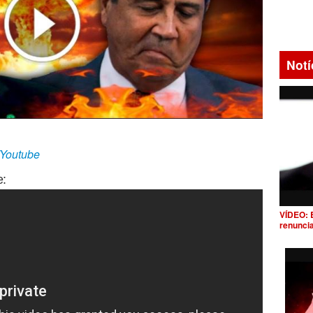
Notí
/Youtube
e:
VÍDEO: 
renunci