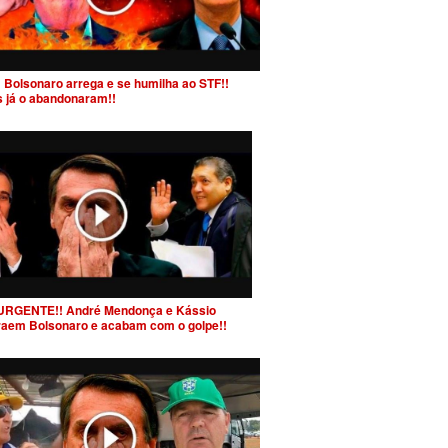
 Bolsonaro arrega e se humilha ao STF!!
s já o abandonaram!!
URGENTE!! André Mendonça e Kássio
raem Bolsonaro e acabam com o golpe!!