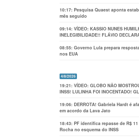
10:17:
Pesquisa Quaest aponta estab
mês seguido
09:14:
VÍDEO: KASSIO NUNES HUMl
INELEGIBILIDADE!! FLÁVIO DECLAR
08:55:
Governo Lula prepara resposta
nos EUA
4/8/2026
19:21:
VÍDEO: GLOBO NÃO MOSTROU
INSS! LULINHA FOI INOCENTADO! 
19:06:
DERROTA! Gabriela Hardt é af
em acordo da Lava Jato
18:43:
PF identifica repasse de R$ 1
Rocha no esquema do INSS