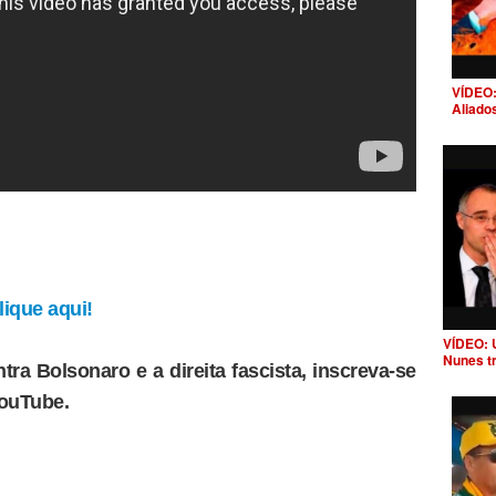
VÍDEO:
Aliado
ique aqui!
VÍDEO: 
Nunes t
tra Bolsonaro e a direita fascista, inscreva-se
YouTube.