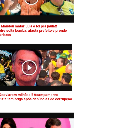
 Mandou matar Lula e foi pra jaula!!
dre solta bomba, afasta prefeito e prende
aristas
Desviaram milhões!! Acampamento
rista tem briga após denúncias de corrupção