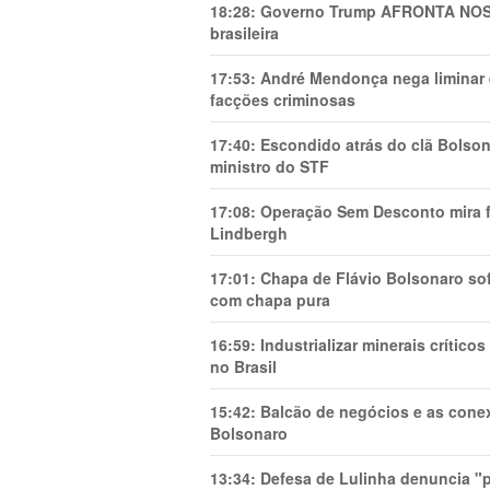
18:28:
Governo Trump AFRONTA NOSS
brasileira
17:53:
André Mendonça nega liminar e
facções criminosas
17:40:
Escondido atrás do clã Bolsona
ministro do STF
17:08:
Operação Sem Desconto mira fi
Lindbergh
17:01:
Chapa de Flávio Bolsonaro sof
com chapa pura
16:59:
Industrializar minerais crítico
no Brasil
15:42:
Balcão de negócios e as cone
Bolsonaro
13:34:
Defesa de Lulinha denuncia "p