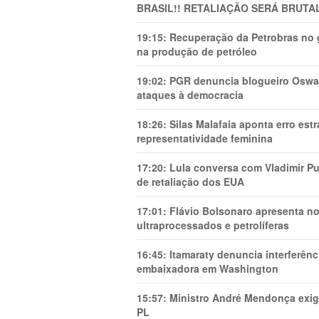
BRASIL!! RETALIAÇÃO SERÁ BRUTAL
19:15:
Recuperação da Petrobras no g
na produção de petróleo
19:02:
PGR denuncia blogueiro Oswal
ataques à democracia
18:26:
Silas Malafaia aponta erro es
representatividade feminina
17:20:
Lula conversa com Vladimir Put
de retaliação dos EUA
17:01:
Flávio Bolsonaro apresenta no
ultraprocessados e petrolíferas
16:45:
Itamaraty denuncia interferên
embaixadora em Washington
15:57:
Ministro André Mendonça exig
PL