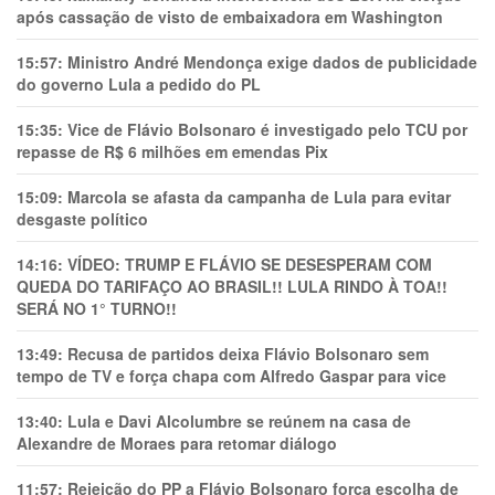
após cassação de visto de embaixadora em Washington
15:57:
Ministro André Mendonça exige dados de publicidade
do governo Lula a pedido do PL
15:35:
Vice de Flávio Bolsonaro é investigado pelo TCU por
repasse de R$ 6 milhões em emendas Pix
15:09:
Marcola se afasta da campanha de Lula para evitar
desgaste político
14:16:
VÍDEO: TRUMP E FLÁVIO SE DESESPERAM COM
QUEDA DO TARIFAÇO AO BRASIL!! LULA RINDO À TOA!!
SERÁ NO 1° TURNO!!
13:49:
Recusa de partidos deixa Flávio Bolsonaro sem
tempo de TV e força chapa com Alfredo Gaspar para vice
13:40:
Lula e Davi Alcolumbre se reúnem na casa de
Alexandre de Moraes para retomar diálogo
11:57:
Rejeição do PP a Flávio Bolsonaro força escolha de