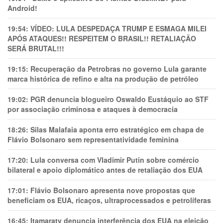
Android!
19:54:
VÍDEO: LULA DESPEDAÇA TRUMP E ESMAGA MILEI
APÓS ATAQUES!! RESPEITEM O BRASIL!! RETALIAÇÃO
SERÁ BRUTAL!!!
19:15:
Recuperação da Petrobras no governo Lula garante
marca histórica de refino e alta na produção de petróleo
19:02:
PGR denuncia blogueiro Oswaldo Eustáquio ao STF
por associação criminosa e ataques à democracia
18:26:
Silas Malafaia aponta erro estratégico em chapa de
Flávio Bolsonaro sem representatividade feminina
17:20:
Lula conversa com Vladimir Putin sobre comércio
bilateral e apoio diplomático antes de retaliação dos EUA
17:01:
Flávio Bolsonaro apresenta nove propostas que
beneficiam os EUA, ricaços, ultraprocessados e petrolíferas
16:45:
Itamaraty denuncia interferência dos EUA na eleição