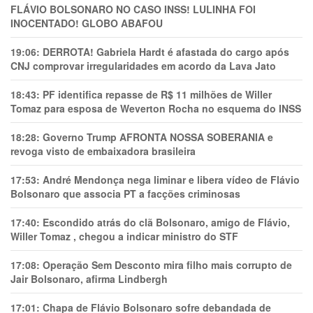
FLÁVIO BOLSONARO NO CASO INSS! LULINHA FOI
INOCENTADO! GLOBO ABAFOU
19:06:
DERROTA! Gabriela Hardt é afastada do cargo após
CNJ comprovar irregularidades em acordo da Lava Jato
18:43:
PF identifica repasse de R$ 11 milhões de Willer
Tomaz para esposa de Weverton Rocha no esquema do INSS
18:28:
Governo Trump AFRONTA NOSSA SOBERANIA e
revoga visto de embaixadora brasileira
17:53:
André Mendonça nega liminar e libera vídeo de Flávio
Bolsonaro que associa PT a facções criminosas
17:40:
Escondido atrás do clã Bolsonaro, amigo de Flávio,
Willer Tomaz , chegou a indicar ministro do STF
17:08:
Operação Sem Desconto mira filho mais corrupto de
Jair Bolsonaro, afirma Lindbergh
17:01:
Chapa de Flávio Bolsonaro sofre debandada de