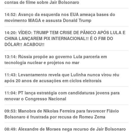
contas de filme sobre Jair Bolsonaro
14:52:
Avanço da esquerda nos EUA ameaça bases do
movimento MAGA e assusta Donald Trump
14:20:
VÍDEO: TRUMP TEM CRlSE DE PÂNlCO APÓS LULA E
CHINA LANÇAREM PIX INTERNACIONAL!! É O FIM DO
DÓLAR!! ACABOU!!
13:14:
Rússia propõe ao governo Lula parceria em
tecnologia nuclear e projetos no mar
11:43:
Levantamento revela que Lulinha nunca virou réu
após 20 anos de acusações em ciclos eleitorais
11:04:
PT lança estratégia com candidaturas jovens para
renovar o Congresso Nacional
09:53:
Manobra de Nikolas Ferreira para favorecer Flávio
Bolsonaro é frustrada por recusa de Romeu Zema
08:49:
Alexandre de Moraes nega recurso de Jair Bolsonaro