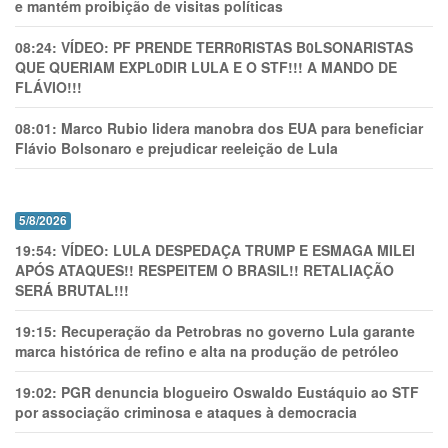
e mantém proibição de visitas políticas
08:24:
VÍDEO: PF PRENDE TERR0RlSTAS B0LSONARlSTAS
QUE QUERIAM EXPL0DlR LULA E O STF!!! A MANDO DE
FLÁVIO!!!
08:01:
Marco Rubio lidera manobra dos EUA para beneficiar
Flávio Bolsonaro e prejudicar reeleição de Lula
5/8/2026
19:54:
VÍDEO: LULA DESPEDAÇA TRUMP E ESMAGA MILEI
APÓS ATAQUES!! RESPEITEM O BRASIL!! RETALIAÇÃO
SERÁ BRUTAL!!!
19:15:
Recuperação da Petrobras no governo Lula garante
marca histórica de refino e alta na produção de petróleo
19:02:
PGR denuncia blogueiro Oswaldo Eustáquio ao STF
por associação criminosa e ataques à democracia