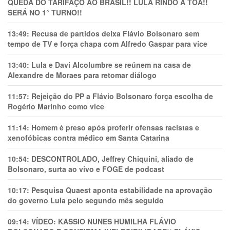
QUEDA DO TARIFAÇO AO BRASIL!! LULA RINDO À TOA!!
SERÁ NO 1° TURNO!!
13:49:
Recusa de partidos deixa Flávio Bolsonaro sem
tempo de TV e força chapa com Alfredo Gaspar para vice
13:40:
Lula e Davi Alcolumbre se reúnem na casa de
Alexandre de Moraes para retomar diálogo
11:57:
Rejeição do PP a Flávio Bolsonaro força escolha de
Rogério Marinho como vice
11:14:
Homem é preso após proferir ofensas racistas e
xenofóbicas contra médico em Santa Catarina
10:54:
DESCONTROLADO, Jeffrey Chiquini, aliado de
Bolsonaro, surta ao vivo e FOGE de podcast
10:17:
Pesquisa Quaest aponta estabilidade na aprovação
do governo Lula pelo segundo mês seguido
09:14:
VÍDEO: KASSIO NUNES HUMlLHA FLÁVIO