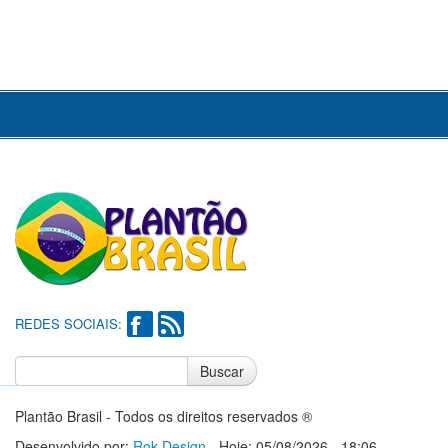
REDES SOCIAIS:
Buscar
Notícias do Flamengo
Notícias do Corinthians
Plantão Brasil - Todos os direitos reservados ®
Desenvolvido por:
Rok Design
- Hoje: 05/08/2026 - 18:06