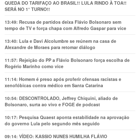
QUEDA DO TARIFAÇO AO BRASIL!! LULA RINDO À TOA!!
SERÁ NO 1° TURNO!!
13:49:
Recusa de partidos deixa Flávio Bolsonaro sem
tempo de TV e força chapa com Alfredo Gaspar para vice
13:40:
Lula e Davi Alcolumbre se reúnem na casa de
Alexandre de Moraes para retomar diálogo
11:57:
Rejeição do PP a Flávio Bolsonaro força escolha de
Rogério Marinho como vice
11:14:
Homem é preso após proferir ofensas racistas e
xenofóbicas contra médico em Santa Catarina
10:54:
DESCONTROLADO, Jeffrey Chiquini, aliado de
Bolsonaro, surta ao vivo e FOGE de podcast
10:17:
Pesquisa Quaest aponta estabilidade na aprovação
do governo Lula pelo segundo mês seguido
09:14:
VÍDEO: KASSIO NUNES HUMlLHA FLÁVIO