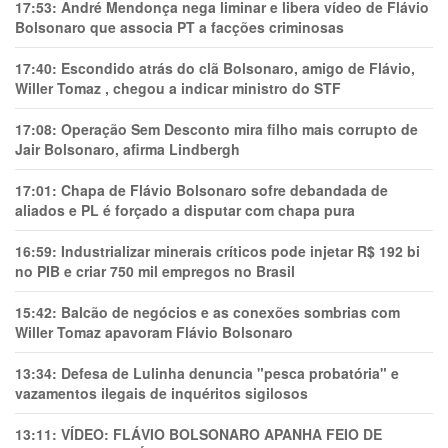
17:53:
André Mendonça nega liminar e libera vídeo de Flávio
Bolsonaro que associa PT a facções criminosas
17:40:
Escondido atrás do clã Bolsonaro, amigo de Flávio,
Willer Tomaz , chegou a indicar ministro do STF
17:08:
Operação Sem Desconto mira filho mais corrupto de
Jair Bolsonaro, afirma Lindbergh
17:01:
Chapa de Flávio Bolsonaro sofre debandada de
aliados e PL é forçado a disputar com chapa pura
16:59:
Industrializar minerais críticos pode injetar R$ 192 bi
no PIB e criar 750 mil empregos no Brasil
15:42:
Balcão de negócios e as conexões sombrias com
Willer Tomaz apavoram Flávio Bolsonaro
13:34:
Defesa de Lulinha denuncia "pesca probatória" e
vazamentos ilegais de inquéritos sigilosos
13:11:
VÍDEO: FLÁVIO BOLSONARO APANHA FEIO DE