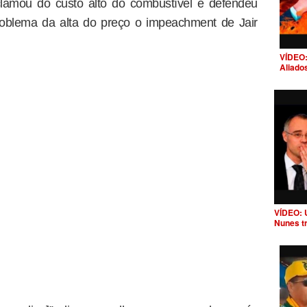
clamou do custo alto do combustível e defendeu
roblema da alta do preço o impeachment de Jair
VÍDEO:
Aliado
VÍDEO: 
Nunes t