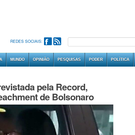
REDES SOCIAIS:
A
MUNDO
OPINIÃO
PESQUISAS
PODER
POLÍTICA
revistada pela Record,
eachment de Bolsonaro