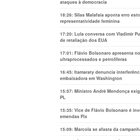
ataques à democracia
18:26:
Silas Malafaia aponta erro es
representatividade feminina
17:20:
Lula conversa com Vladimir Put
de retaliação dos EUA
17:01:
Flávio Bolsonaro apresenta no
ultraprocessados e petrolíferas
16:45:
Itamaraty denuncia interferên
embaixadora em Washington
15:57:
Ministro André Mendonça exig
PL
15:35:
Vice de Flávio Bolsonaro é in
emendas Pix
15:09:
Marcola se afasta da campanha