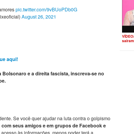
 amores
pic.twitter.com/9vBUoPDb0G
xeoficial)
August 26, 2021
VÍDEO:
saíram
ue aqui!
 Bolsonaro e a direita fascista, inscreva-se no
be.
ente. Se você quer ajudar na luta contra o golpismo
e com seus amigos e em grupos de Facebook e
r acesso às informações, menos poder terá a