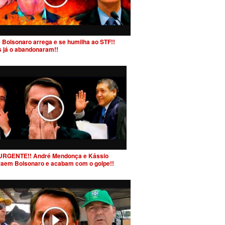
 Bolsonaro arrega e se humilha ao STF!!
s já o abandonaram!!
URGENTE!! André Mendonça e Kássio
raem Bolsonaro e acabam com o golpe!!