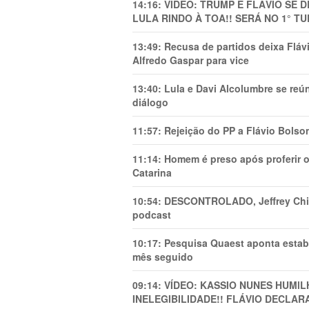
14:16:
VÍDEO: TRUMP E FLÁVIO SE 
LULA RINDO À TOA!! SERÁ NO 1° TU
13:49:
Recusa de partidos deixa Flá
Alfredo Gaspar para vice
13:40:
Lula e Davi Alcolumbre se reú
diálogo
11:57:
Rejeição do PP a Flávio Bolso
11:14:
Homem é preso após proferir o
Catarina
10:54:
DESCONTROLADO, Jeffrey Chiqu
podcast
10:17:
Pesquisa Quaest aponta estab
mês seguido
09:14:
VÍDEO: KASSIO NUNES HUMl
INELEGIBILIDADE!! FLÁVIO DECLAR