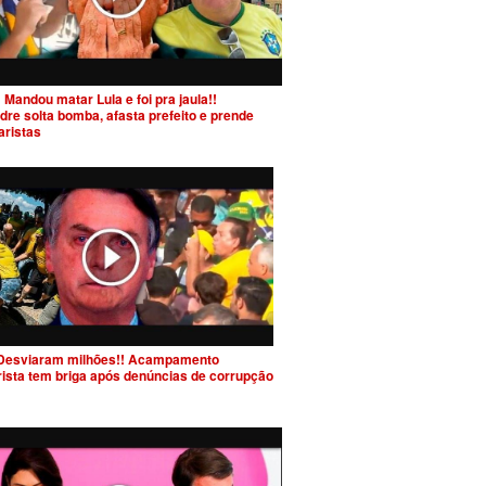
 Mandou matar Lula e foi pra jaula!!
dre solta bomba, afasta prefeito e prende
aristas
Desviaram milhões!! Acampamento
rista tem briga após denúncias de corrupção