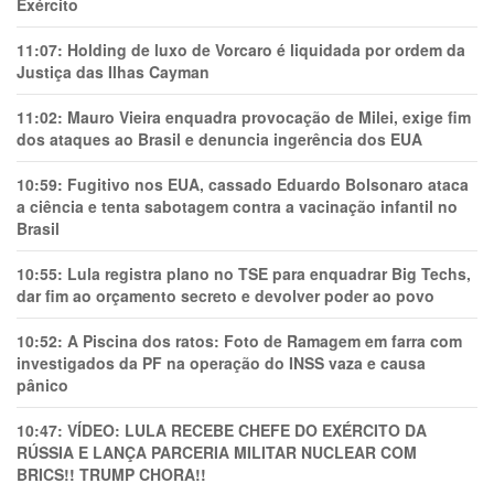
Exército
11:07:
Holding de luxo de Vorcaro é liquidada por ordem da
Justiça das Ilhas Cayman
11:02:
Mauro Vieira enquadra provocação de Milei, exige fim
dos ataques ao Brasil e denuncia ingerência dos EUA
10:59:
Fugitivo nos EUA, cassado Eduardo Bolsonaro ataca
a ciência e tenta sabotagem contra a vacinação infantil no
Brasil
10:55:
Lula registra plano no TSE para enquadrar Big Techs,
dar fim ao orçamento secreto e devolver poder ao povo
10:52:
A Piscina dos ratos: Foto de Ramagem em farra com
investigados da PF na operação do INSS vaza e causa
pânico
10:47:
VÍDEO: LULA RECEBE CHEFE DO EXÉRCITO DA
RÚSSIA E LANÇA PARCERIA MILITAR NUCLEAR COM
BRICS!! TRUMP CHORA!!