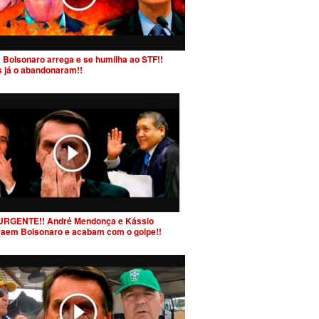
 Bolsonaro arrega e se humilha ao STF!!
s já o abandonaram!!
URGENTE!! André Mendonça e Kássio
raem Bolsonaro e acabam com o golpe!!