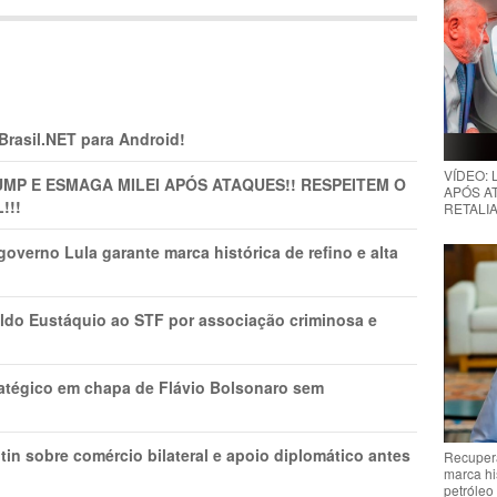
 Brasil.NET para Android!
VÍDEO:
MP E ESMAGA MILEI APÓS ATAQUES!! RESPEITEM O
APÓS AT
!!!
RETALIA
overno Lula garante marca histórica de refino e alta
do Eustáquio ao STF por associação criminosa e
tratégico em chapa de Flávio Bolsonaro sem
in sobre comércio bilateral e apoio diplomático antes
Recupera
marca hi
petróleo