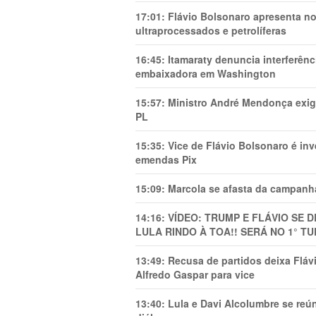
17:01:
Flávio Bolsonaro apresenta no
ultraprocessados e petrolíferas
16:45:
Itamaraty denuncia interferên
embaixadora em Washington
15:57:
Ministro André Mendonça exig
PL
15:35:
Vice de Flávio Bolsonaro é in
emendas Pix
15:09:
Marcola se afasta da campanha
14:16:
VÍDEO: TRUMP E FLÁVIO SE 
LULA RINDO À TOA!! SERÁ NO 1° TU
13:49:
Recusa de partidos deixa Flá
Alfredo Gaspar para vice
13:40:
Lula e Davi Alcolumbre se reú