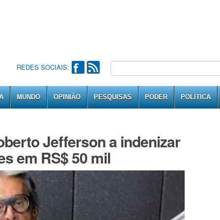
REDES SOCIAIS:
A
MUNDO
OPINIÃO
PESQUISAS
PODER
POLÍTICA
berto Jefferson a indenizar
es em RS$ 50 mil