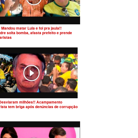
 Mandou matar Lula e foi pra jaula!!
dre solta bomba, afasta prefeito e prende
aristas
Desviaram milhões!! Acampamento
rista tem briga após denúncias de corrupção