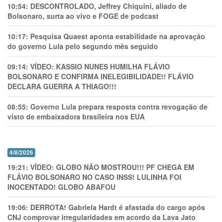
10:54:
DESCONTROLADO, Jeffrey Chiquini, aliado de
Bolsonaro, surta ao vivo e FOGE de podcast
10:17:
Pesquisa Quaest aponta estabilidade na aprovação
do governo Lula pelo segundo mês seguido
09:14:
VÍDEO: KASSIO NUNES HUMlLHA FLÁVIO
BOLSONARO E CONFIRMA INELEGIBILIDADE!! FLÁVIO
DECLARA GUERRA A THIAGO!!!
08:55:
Governo Lula prepara resposta contra revogação de
visto de embaixadora brasileira nos EUA
4/8/2026
19:21:
VÍDEO: GLOBO NÃO MOSTROU!!! PF CHEGA EM
FLÁVIO BOLSONARO NO CASO INSS! LULINHA FOI
INOCENTADO! GLOBO ABAFOU
19:06:
DERROTA! Gabriela Hardt é afastada do cargo após
CNJ comprovar irregularidades em acordo da Lava Jato