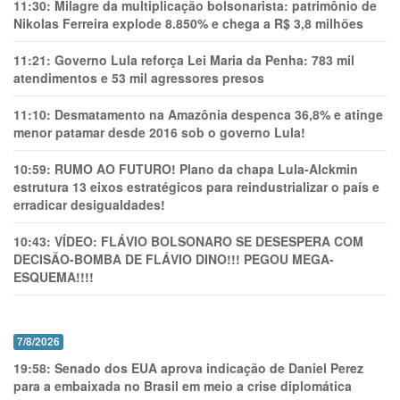
11:30:
Milagre da multiplicação bolsonarista: patrimônio de
Nikolas Ferreira explode 8.850% e chega a R$ 3,8 milhões
11:21:
Governo Lula reforça Lei Maria da Penha: 783 mil
atendimentos e 53 mil agressores presos
11:10:
Desmatamento na Amazônia despenca 36,8% e atinge
menor patamar desde 2016 sob o governo Lula!
10:59:
RUMO AO FUTURO! Plano da chapa Lula-Alckmin
estrutura 13 eixos estratégicos para reindustrializar o país e
erradicar desigualdades!
10:43:
VÍDEO: FLÁVIO BOLSONARO SE DESESPERA COM
DECISÃO-BOMBA DE FLÁVIO DINO!!! PEGOU MEGA-
ESQUEMA!!!!
7/8/2026
19:58:
Senado dos EUA aprova indicação de Daniel Perez
para a embaixada no Brasil em meio a crise diplomática