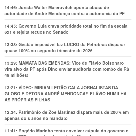
14:46:
Jurista Wálter Maierovitch aponta abuso de
autoridade de André Mendonça contra a autonomia da PF
14:45:
Governo Lula crava prioridade total no fim da escala
6x1 e rejeita recuos no Senado
13:38:
Gestão impecável faz LUCRO da Petrobras disparar
quase 100% no segundo trimestre de 2026
13:29:
MAMATA DAS EMENDAS! Vice de Flávio Bolsonaro
vira alvo da PF após Dino enviar auditoria com rombo de R$
49 milhões!
13:21:
VÍDEO: MIRIAM LEITÃO CALA JORNALISTAS DA
GLOBO E DETONA ANDRÉ MENDONÇA!! FLÁVIO HUMILHA
AS PRÓPRIAS FILHAS
12:34:
Patrimônio de Zoe Martínez dispara mais de 200% em
apenas dois anos no mandato
11:41:
Rogério Marinho tenta envolver cúpula do governo e