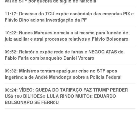
vai ao STF por quebra de sigilo de Marcola
11:17:
Devassa do TCU expõe escândalo das emendas PIX e
Flávio Dino aciona investigação da PF
10:22:
Nunes Marques nomeia a si mesmo para função de
juiz auxiliar e atrai processos relativos a Flávio Bolsonaro
09:52:
Relatório expõe rede de farras e NEGOCIATAS de
Fábio Faria com banqueiro Daniel Vorcaro
09:32:
Ministros tentam apaziguar crise no STF apos
ingerência de André Mendonça sobre a Polícia Federal
08:24:
VÍDEO: QUEDA DO TARIFAÇO FAZ TRUMP PERDER
US$ 100 BILHÕES!! LULA RINDO MUITO!! EDUARDO
BOLSONARO SE FERR0U