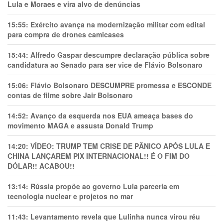
Lula e Moraes e vira alvo de denúncias
15:55:
Exército avança na modernização militar com edital
para compra de drones camicases
15:44:
Alfredo Gaspar descumpre declaração pública sobre
candidatura ao Senado para ser vice de Flávio Bolsonaro
15:06:
Flávio Bolsonaro DESCUMPRE promessa e ESCONDE
contas de filme sobre Jair Bolsonaro
14:52:
Avanço da esquerda nos EUA ameaça bases do
movimento MAGA e assusta Donald Trump
14:20:
VÍDEO: TRUMP TEM CRlSE DE PÂNlCO APÓS LULA E
CHINA LANÇAREM PIX INTERNACIONAL!! É O FIM DO
DÓLAR!! ACABOU!!
13:14:
Rússia propõe ao governo Lula parceria em
tecnologia nuclear e projetos no mar
11:43:
Levantamento revela que Lulinha nunca virou réu