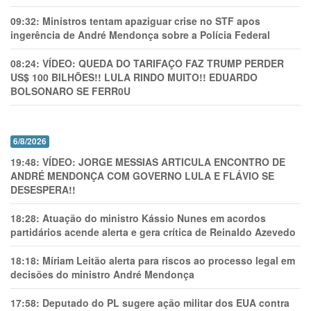
09:32:
Ministros tentam apaziguar crise no STF apos
ingerência de André Mendonça sobre a Polícia Federal
08:24:
VÍDEO: QUEDA DO TARIFAÇO FAZ TRUMP PERDER
US$ 100 BILHÕES!! LULA RINDO MUITO!! EDUARDO
BOLSONARO SE FERR0U
6/8/2026
19:48:
VÍDEO: JORGE MESSIAS ARTICULA ENCONTRO DE
ANDRÉ MENDONÇA COM GOVERNO LULA E FLÁVIO SE
DESESPERA!!
18:28:
Atuação do ministro Kássio Nunes em acordos
partidários acende alerta e gera crítica de Reinaldo Azevedo
18:18:
Míriam Leitão alerta para riscos ao processo legal em
decisões do ministro André Mendonça
17:58:
Deputado do PL sugere ação militar dos EUA contra