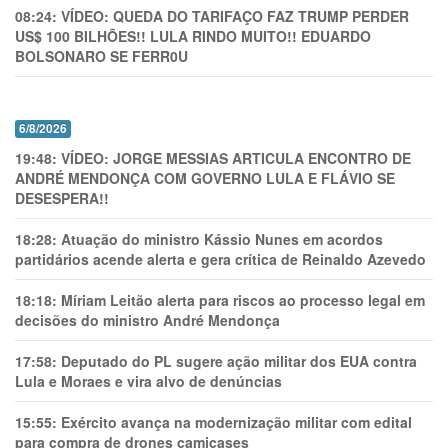
08:24:
VÍDEO: QUEDA DO TARIFAÇO FAZ TRUMP PERDER
US$ 100 BILHÕES!! LULA RINDO MUITO!! EDUARDO
BOLSONARO SE FERR0U
6/8/2026
19:48:
VÍDEO: JORGE MESSIAS ARTICULA ENCONTRO DE
ANDRÉ MENDONÇA COM GOVERNO LULA E FLÁVIO SE
DESESPERA!!
18:28:
Atuação do ministro Kássio Nunes em acordos
partidários acende alerta e gera crítica de Reinaldo Azevedo
18:18:
Míriam Leitão alerta para riscos ao processo legal em
decisões do ministro André Mendonça
17:58:
Deputado do PL sugere ação militar dos EUA contra
Lula e Moraes e vira alvo de denúncias
15:55:
Exército avança na modernização militar com edital
para compra de drones camicases