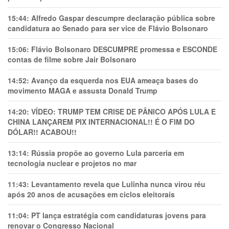
15:44:
Alfredo Gaspar descumpre declaração pública sobre
candidatura ao Senado para ser vice de Flávio Bolsonaro
15:06:
Flávio Bolsonaro DESCUMPRE promessa e ESCONDE
contas de filme sobre Jair Bolsonaro
14:52:
Avanço da esquerda nos EUA ameaça bases do
movimento MAGA e assusta Donald Trump
14:20:
VÍDEO: TRUMP TEM CRlSE DE PÂNlCO APÓS LULA E
CHINA LANÇAREM PIX INTERNACIONAL!! É O FIM DO
DÓLAR!! ACABOU!!
13:14:
Rússia propõe ao governo Lula parceria em
tecnologia nuclear e projetos no mar
11:43:
Levantamento revela que Lulinha nunca virou réu
após 20 anos de acusações em ciclos eleitorais
11:04:
PT lança estratégia com candidaturas jovens para
renovar o Congresso Nacional