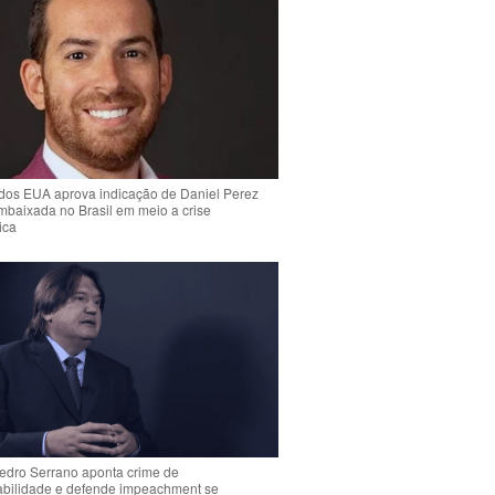
dos EUA aprova indicação de Daniel Perez
mbaixada no Brasil em meio a crise
ica
Pedro Serrano aponta crime de
abilidade e defende impeachment se