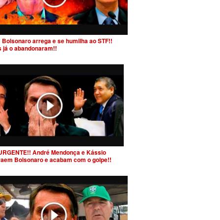
 Bolsonaro arrega e se humilha ao STF!!
s já o abandonaram!!
URGENTE!! André Mendonça e Kássio
raem Bolsonaro e acabam com o golpe!!