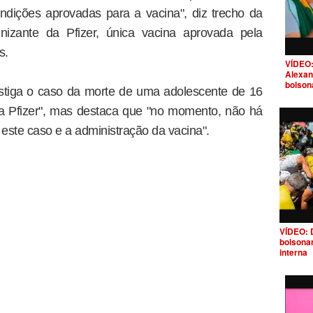
dições aprovadas para a vacina", diz trecho da
nizante da Pfizer, única vacina aprovada pela
s.
VÍDEO:
Alexan
bolson
estiga o caso da morte de uma adolescente de 16
a Pfizer", mas destaca que "no momento, não há
 este caso e a administração da vacina".
VÍDEO: 
bolsona
interna