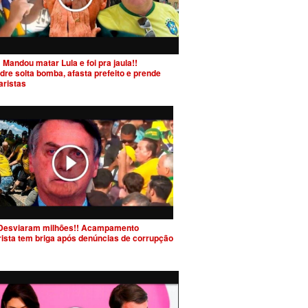
 Mandou matar Lula e foi pra jaula!!
dre solta bomba, afasta prefeito e prende
aristas
Desviaram milhões!! Acampamento
rista tem briga após denúncias de corrupção