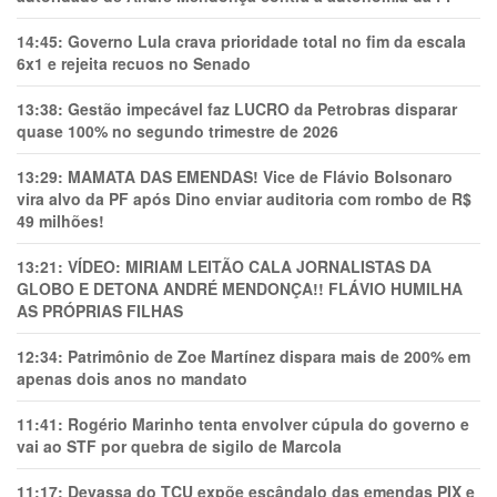
14:45:
Governo Lula crava prioridade total no fim da escala
6x1 e rejeita recuos no Senado
13:38:
Gestão impecável faz LUCRO da Petrobras disparar
quase 100% no segundo trimestre de 2026
13:29:
MAMATA DAS EMENDAS! Vice de Flávio Bolsonaro
vira alvo da PF após Dino enviar auditoria com rombo de R$
49 milhões!
13:21:
VÍDEO: MIRIAM LEITÃO CALA JORNALISTAS DA
GLOBO E DETONA ANDRÉ MENDONÇA!! FLÁVIO HUMILHA
AS PRÓPRIAS FILHAS
12:34:
Patrimônio de Zoe Martínez dispara mais de 200% em
apenas dois anos no mandato
11:41:
Rogério Marinho tenta envolver cúpula do governo e
vai ao STF por quebra de sigilo de Marcola
11:17:
Devassa do TCU expõe escândalo das emendas PIX e