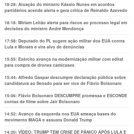
18:28:
Atuação do ministro Kássio Nunes em acordos
partidários acende alerta e gera crítica de Reinaldo Azevedo
18:18:
Míriam Leitão alerta para riscos ao processo legal em
decisões do ministro André Mendonça
17:58:
Deputado do PL sugere ação militar dos EUA contra
Lula e Moraes e vira alvo de denúncias
15:55:
Exército avança na modernização militar com edital
para compra de drones camicases
15:44:
Alfredo Gaspar descumpre declaração pública sobre
candidatura ao Senado para ser vice de Flávio Bolsonaro
15:06:
Flávio Bolsonaro DESCUMPRE promessa e ESCONDE
contas de filme sobre Jair Bolsonaro
14:52:
Avanço da esquerda nos EUA ameaça bases do
movimento MAGA e assusta Donald Trump
14:20:
VÍDEO: TRUMP TEM CRlSE DE PÂNlCO APÓS LULA E