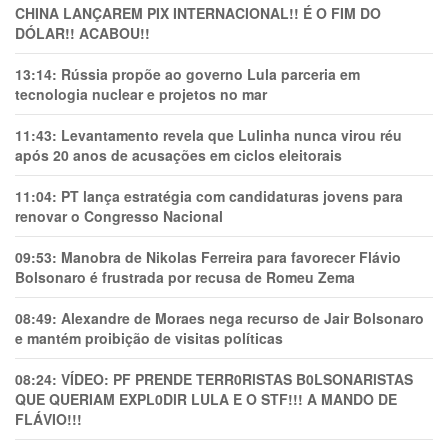
CHINA LANÇAREM PIX INTERNACIONAL!! É O FIM DO
DÓLAR!! ACABOU!!
13:14:
Rússia propõe ao governo Lula parceria em
tecnologia nuclear e projetos no mar
11:43:
Levantamento revela que Lulinha nunca virou réu
após 20 anos de acusações em ciclos eleitorais
11:04:
PT lança estratégia com candidaturas jovens para
renovar o Congresso Nacional
09:53:
Manobra de Nikolas Ferreira para favorecer Flávio
Bolsonaro é frustrada por recusa de Romeu Zema
08:49:
Alexandre de Moraes nega recurso de Jair Bolsonaro
e mantém proibição de visitas políticas
08:24:
VÍDEO: PF PRENDE TERR0RlSTAS B0LSONARlSTAS
QUE QUERIAM EXPL0DlR LULA E O STF!!! A MANDO DE
FLÁVIO!!!