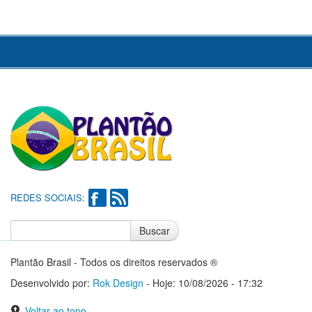
REDES SOCIAIS:
Buscar
Notícias do Flamengo
Notícias do Corinthians
Plantão Brasil - Todos os direitos reservados ®
Desenvolvido por:
Rok Design
- Hoje: 10/08/2026 - 17:32
Voltar ao topo