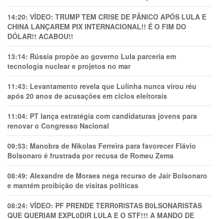
14:20:
VÍDEO: TRUMP TEM CRlSE DE PÂNlCO APÓS LULA E
CHINA LANÇAREM PIX INTERNACIONAL!! É O FIM DO
DÓLAR!! ACABOU!!
13:14:
Rússia propõe ao governo Lula parceria em
tecnologia nuclear e projetos no mar
11:43:
Levantamento revela que Lulinha nunca virou réu
após 20 anos de acusações em ciclos eleitorais
11:04:
PT lança estratégia com candidaturas jovens para
renovar o Congresso Nacional
09:53:
Manobra de Nikolas Ferreira para favorecer Flávio
Bolsonaro é frustrada por recusa de Romeu Zema
08:49:
Alexandre de Moraes nega recurso de Jair Bolsonaro
e mantém proibição de visitas políticas
08:24:
VÍDEO: PF PRENDE TERR0RlSTAS B0LSONARlSTAS
QUE QUERIAM EXPL0DlR LULA E O STF!!! A MANDO DE