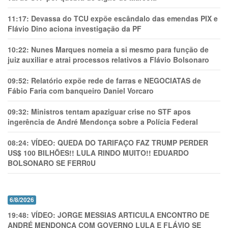
11:17:
Devassa do TCU expõe escândalo das emendas PIX e
Flávio Dino aciona investigação da PF
10:22:
Nunes Marques nomeia a si mesmo para função de
juiz auxiliar e atrai processos relativos a Flávio Bolsonaro
09:52:
Relatório expõe rede de farras e NEGOCIATAS de
Fábio Faria com banqueiro Daniel Vorcaro
09:32:
Ministros tentam apaziguar crise no STF apos
ingerência de André Mendonça sobre a Polícia Federal
08:24:
VÍDEO: QUEDA DO TARIFAÇO FAZ TRUMP PERDER
US$ 100 BILHÕES!! LULA RINDO MUITO!! EDUARDO
BOLSONARO SE FERR0U
6/8/2026
19:48:
VÍDEO: JORGE MESSIAS ARTICULA ENCONTRO DE
ANDRÉ MENDONÇA COM GOVERNO LULA E FLÁVIO SE