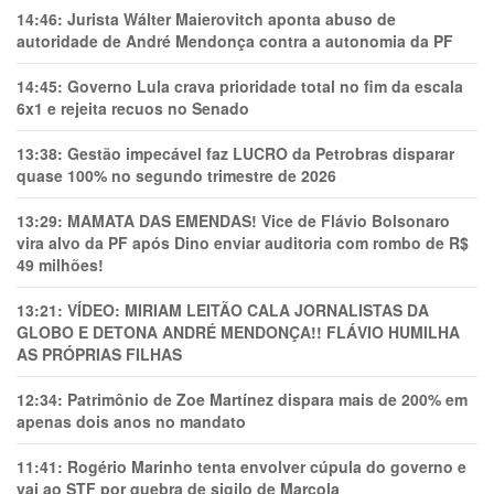
14:46:
Jurista Wálter Maierovitch aponta abuso de
autoridade de André Mendonça contra a autonomia da PF
14:45:
Governo Lula crava prioridade total no fim da escala
6x1 e rejeita recuos no Senado
13:38:
Gestão impecável faz LUCRO da Petrobras disparar
quase 100% no segundo trimestre de 2026
13:29:
MAMATA DAS EMENDAS! Vice de Flávio Bolsonaro
vira alvo da PF após Dino enviar auditoria com rombo de R$
49 milhões!
13:21:
VÍDEO: MIRIAM LEITÃO CALA JORNALISTAS DA
GLOBO E DETONA ANDRÉ MENDONÇA!! FLÁVIO HUMILHA
AS PRÓPRIAS FILHAS
12:34:
Patrimônio de Zoe Martínez dispara mais de 200% em
apenas dois anos no mandato
11:41:
Rogério Marinho tenta envolver cúpula do governo e
vai ao STF por quebra de sigilo de Marcola