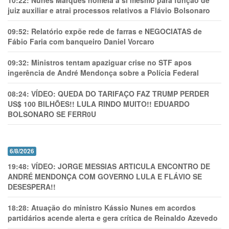
10:22:
Nunes Marques nomeia a si mesmo para função de
juiz auxiliar e atrai processos relativos a Flávio Bolsonaro
09:52:
Relatório expõe rede de farras e NEGOCIATAS de
Fábio Faria com banqueiro Daniel Vorcaro
09:32:
Ministros tentam apaziguar crise no STF apos
ingerência de André Mendonça sobre a Polícia Federal
08:24:
VÍDEO: QUEDA DO TARIFAÇO FAZ TRUMP PERDER
US$ 100 BILHÕES!! LULA RINDO MUITO!! EDUARDO
BOLSONARO SE FERR0U
6/8/2026
19:48:
VÍDEO: JORGE MESSIAS ARTICULA ENCONTRO DE
ANDRÉ MENDONÇA COM GOVERNO LULA E FLÁVIO SE
DESESPERA!!
18:28:
Atuação do ministro Kássio Nunes em acordos
partidários acende alerta e gera crítica de Reinaldo Azevedo