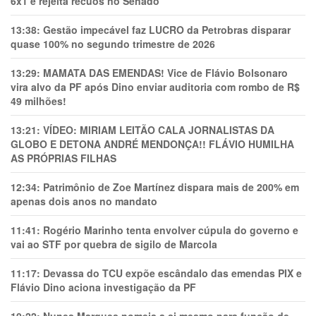
6x1 e rejeita recuos no Senado
13:38:
Gestão impecável faz LUCRO da Petrobras disparar
quase 100% no segundo trimestre de 2026
13:29:
MAMATA DAS EMENDAS! Vice de Flávio Bolsonaro
vira alvo da PF após Dino enviar auditoria com rombo de R$
49 milhões!
13:21:
VÍDEO: MIRIAM LEITÃO CALA JORNALISTAS DA
GLOBO E DETONA ANDRÉ MENDONÇA!! FLÁVIO HUMILHA
AS PRÓPRIAS FILHAS
12:34:
Patrimônio de Zoe Martínez dispara mais de 200% em
apenas dois anos no mandato
11:41:
Rogério Marinho tenta envolver cúpula do governo e
vai ao STF por quebra de sigilo de Marcola
11:17:
Devassa do TCU expõe escândalo das emendas PIX e
Flávio Dino aciona investigação da PF