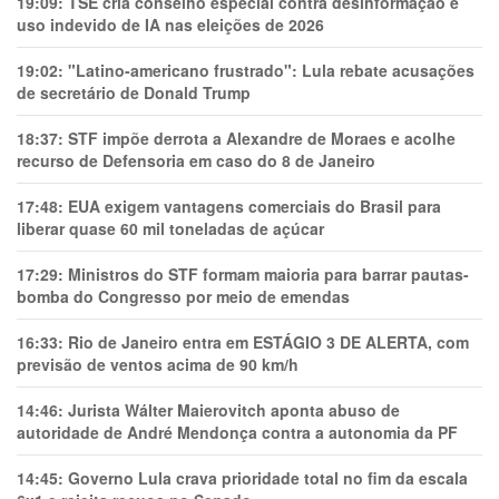
19:09:
TSE cria conselho especial contra desinformação e
uso indevido de IA nas eleições de 2026
19:02:
"Latino-americano frustrado": Lula rebate acusações
de secretário de Donald Trump
18:37:
STF impõe derrota a Alexandre de Moraes e acolhe
recurso de Defensoria em caso do 8 de Janeiro
17:48:
EUA exigem vantagens comerciais do Brasil para
liberar quase 60 mil toneladas de açúcar
17:29:
Ministros do STF formam maioria para barrar pautas-
bomba do Congresso por meio de emendas
16:33:
Rio de Janeiro entra em ESTÁGIO 3 DE ALERTA, com
previsão de ventos acima de 90 km/h
14:46:
Jurista Wálter Maierovitch aponta abuso de
autoridade de André Mendonça contra a autonomia da PF
14:45:
Governo Lula crava prioridade total no fim da escala