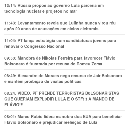
13:14:
Rússia propõe ao governo Lula parceria em
tecnologia nuclear e projetos no mar
11:43:
Levantamento revela que Lulinha nunca virou réu
após 20 anos de acusações em ciclos eleitorais
11:04:
PT lança estratégia com candidaturas jovens para
renovar o Congresso Nacional
09:53:
Manobra de Nikolas Ferreira para favorecer Flávio
Bolsonaro é frustrada por recusa de Romeu Zema
08:49:
Alexandre de Moraes nega recurso de Jair Bolsonaro
e mantém proibição de visitas políticas
08:24:
VÍDEO: PF PRENDE TERR0RlSTAS B0LSONARlSTAS
QUE QUERIAM EXPL0DlR LULA E O STF!!! A MANDO DE
FLÁVIO!!!
08:01:
Marco Rubio lidera manobra dos EUA para beneficiar
Flávio Bolsonaro e prejudicar reeleição de Lula