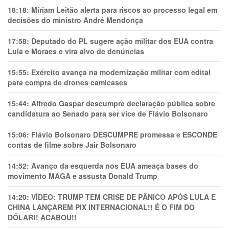
18:18:
Míriam Leitão alerta para riscos ao processo legal em
decisões do ministro André Mendonça
17:58:
Deputado do PL sugere ação militar dos EUA contra
Lula e Moraes e vira alvo de denúncias
15:55:
Exército avança na modernização militar com edital
para compra de drones camicases
15:44:
Alfredo Gaspar descumpre declaração pública sobre
candidatura ao Senado para ser vice de Flávio Bolsonaro
15:06:
Flávio Bolsonaro DESCUMPRE promessa e ESCONDE
contas de filme sobre Jair Bolsonaro
14:52:
Avanço da esquerda nos EUA ameaça bases do
movimento MAGA e assusta Donald Trump
14:20:
VÍDEO: TRUMP TEM CRlSE DE PÂNlCO APÓS LULA E
CHINA LANÇAREM PIX INTERNACIONAL!! É O FIM DO
DÓLAR!! ACABOU!!