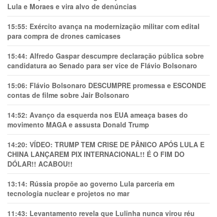
Lula e Moraes e vira alvo de denúncias
15:55:
Exército avança na modernização militar com edital
para compra de drones camicases
15:44:
Alfredo Gaspar descumpre declaração pública sobre
candidatura ao Senado para ser vice de Flávio Bolsonaro
15:06:
Flávio Bolsonaro DESCUMPRE promessa e ESCONDE
contas de filme sobre Jair Bolsonaro
14:52:
Avanço da esquerda nos EUA ameaça bases do
movimento MAGA e assusta Donald Trump
14:20:
VÍDEO: TRUMP TEM CRlSE DE PÂNlCO APÓS LULA E
CHINA LANÇAREM PIX INTERNACIONAL!! É O FIM DO
DÓLAR!! ACABOU!!
13:14:
Rússia propõe ao governo Lula parceria em
tecnologia nuclear e projetos no mar
11:43:
Levantamento revela que Lulinha nunca virou réu