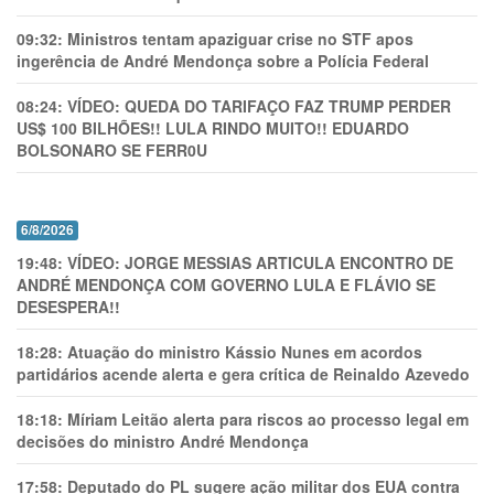
09:32:
Ministros tentam apaziguar crise no STF apos
ingerência de André Mendonça sobre a Polícia Federal
08:24:
VÍDEO: QUEDA DO TARIFAÇO FAZ TRUMP PERDER
US$ 100 BILHÕES!! LULA RINDO MUITO!! EDUARDO
BOLSONARO SE FERR0U
6/8/2026
19:48:
VÍDEO: JORGE MESSIAS ARTICULA ENCONTRO DE
ANDRÉ MENDONÇA COM GOVERNO LULA E FLÁVIO SE
DESESPERA!!
18:28:
Atuação do ministro Kássio Nunes em acordos
partidários acende alerta e gera crítica de Reinaldo Azevedo
18:18:
Míriam Leitão alerta para riscos ao processo legal em
decisões do ministro André Mendonça
17:58:
Deputado do PL sugere ação militar dos EUA contra