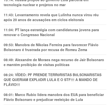
tecnologia nuclear e projetos no mar
11:43:
Levantamento revela que Lulinha nunca virou réu
após 20 anos de acusações em ciclos eleitorais
11:04:
PT lança estratégia com candidaturas jovens para
renovar o Congresso Nacional
09:53:
Manobra de Nikolas Ferreira para favorecer Flávio
Bolsonaro é frustrada por recusa de Romeu Zema
08:49:
Alexandre de Moraes nega recurso de Jair Bolsonaro
e mantém proibição de visitas políticas
08:24:
VÍDEO: PF PRENDE TERR0RlSTAS B0LSONARlSTAS
QUE QUERIAM EXPL0DlR LULA E O STF!!! A MANDO DE
FLÁVIO!!!
08:01:
Marco Rubio lidera manobra dos EUA para beneficiar
Flávio Bolsonaro e prejudicar reeleição de Lula