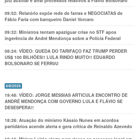
juiz auxiliar e atrai processos relativos a Flávio Bolsonaro
09:52:
Relatório expõe rede de farras e NEGOCIATAS de
Fábio Faria com banqueiro Daniel Vorcaro
09:32:
Ministros tentam apaziguar crise no STF apos
ingerência de André Mendonça sobre a Polícia Federal
08:24:
VÍDEO: QUEDA DO TARIFAÇO FAZ TRUMP PERDER
US$ 100 BILHÕES!! LULA RINDO MUITO!! EDUARDO
BOLSONARO SE FERR0U
6/8/2026
19:48:
VÍDEO: JORGE MESSIAS ARTICULA ENCONTRO DE
ANDRÉ MENDONÇA COM GOVERNO LULA E FLÁVIO SE
DESESPERA!!
18:28:
Atuação do ministro Kássio Nunes em acordos
partidários acende alerta e gera crítica de Reinaldo Azevedo
18:18:
Míriam Leitão alerta para riscos ao processo legal em