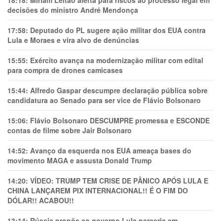
decisões do ministro André Mendonça
17:58:
Deputado do PL sugere ação militar dos EUA contra
Lula e Moraes e vira alvo de denúncias
15:55:
Exército avança na modernização militar com edital
para compra de drones camicases
15:44:
Alfredo Gaspar descumpre declaração pública sobre
candidatura ao Senado para ser vice de Flávio Bolsonaro
15:06:
Flávio Bolsonaro DESCUMPRE promessa e ESCONDE
contas de filme sobre Jair Bolsonaro
14:52:
Avanço da esquerda nos EUA ameaça bases do
movimento MAGA e assusta Donald Trump
14:20:
VÍDEO: TRUMP TEM CRlSE DE PÂNlCO APÓS LULA E
CHINA LANÇAREM PIX INTERNACIONAL!! É O FIM DO
DÓLAR!! ACABOU!!
13:14:
Rússia propõe ao governo Lula parceria em