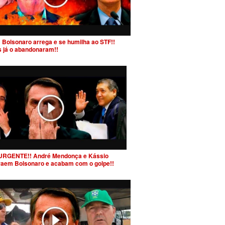
 Bolsonaro arrega e se humilha ao STF!!
s já o abandonaram!!
URGENTE!! André Mendonça e Kássio
raem Bolsonaro e acabam com o golpe!!