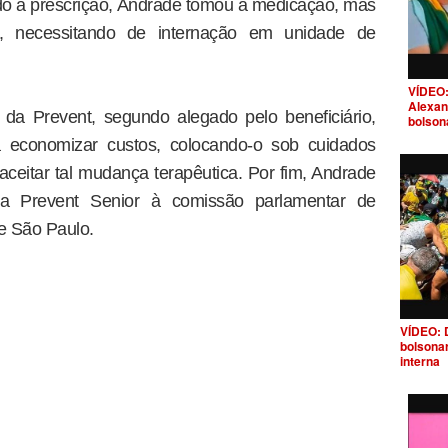
indo a prescrição, Andrade tomou a medicação, mas
u, necessitando de internação em unidade de
VÍDEO:
Alexan
a Prevent, segundo alegado pelo beneficiário,
bolson
ra economizar custos, colocando-o sob cuidados
 aceitar tal mudança terapêutica. Por fim, Andrade
a Prevent Senior à comissão parlamentar de
de São Paulo.
VÍDEO: 
bolsona
interna