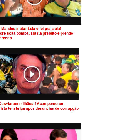
 Mandou matar Lula e foi pra jaula!!
dre solta bomba, afasta prefeito e prende
aristas
Desviaram milhões!! Acampamento
rista tem briga após denúncias de corrupção