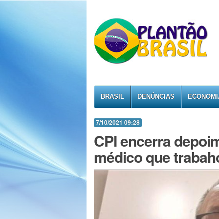
BRASIL
DENÚNCIAS
ECONOMI
7/10/2021 09:28
CPI encerra depoi
médico que trabaho