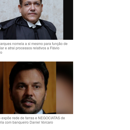
arques nomeia a si mesmo para função de
liar e atrai processos relativos a Flávio
ro
o expõe rede de farras e NEGOCIATAS de
ria com banqueiro Daniel Vorcaro