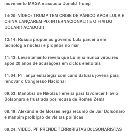
movimento MAGA e assusta Donald Trump
14:20:
VÍDEO: TRUMP TEM CRlSE DE PÂNlCO APÓS LULA E
CHINA LANÇAREM PIX INTERNACIONAL!! É O FIM DO
DÓLAR!! ACABOU!!
13:14:
Rússia propõe ao governo Lula parceria em
tecnologia nuclear e projetos no mar
11:43:
Levantamento revela que Lulinha nunca virou réu
após 20 anos de acusações em ciclos eleitorais
11:04:
PT lança estratégia com candidaturas jovens para
renovar o Congresso Nacional
09:53:
Manobra de Nikolas Ferreira para favorecer Flávio
Bolsonaro é frustrada por recusa de Romeu Zema
08:49:
Alexandre de Moraes nega recurso de Jair Bolsonaro
e mantém proibição de visitas políticas
08:24:
VÍDEO: PF PRENDE TERR0RlSTAS B0LSONARlSTAS