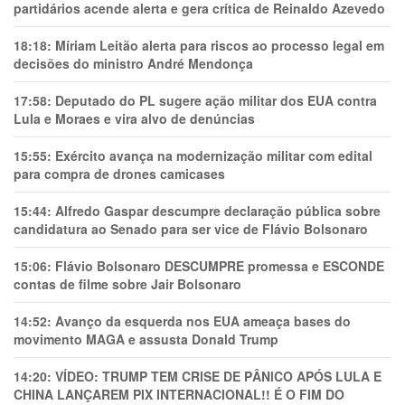
partidários acende alerta e gera crítica de Reinaldo Azevedo
18:18:
Míriam Leitão alerta para riscos ao processo legal em
decisões do ministro André Mendonça
17:58:
Deputado do PL sugere ação militar dos EUA contra
Lula e Moraes e vira alvo de denúncias
15:55:
Exército avança na modernização militar com edital
para compra de drones camicases
15:44:
Alfredo Gaspar descumpre declaração pública sobre
candidatura ao Senado para ser vice de Flávio Bolsonaro
15:06:
Flávio Bolsonaro DESCUMPRE promessa e ESCONDE
contas de filme sobre Jair Bolsonaro
14:52:
Avanço da esquerda nos EUA ameaça bases do
movimento MAGA e assusta Donald Trump
14:20:
VÍDEO: TRUMP TEM CRlSE DE PÂNlCO APÓS LULA E
CHINA LANÇAREM PIX INTERNACIONAL!! É O FIM DO