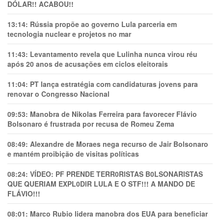
DÓLAR!! ACABOU!!
13:14:
Rússia propõe ao governo Lula parceria em
tecnologia nuclear e projetos no mar
11:43:
Levantamento revela que Lulinha nunca virou réu
após 20 anos de acusações em ciclos eleitorais
11:04:
PT lança estratégia com candidaturas jovens para
renovar o Congresso Nacional
09:53:
Manobra de Nikolas Ferreira para favorecer Flávio
Bolsonaro é frustrada por recusa de Romeu Zema
08:49:
Alexandre de Moraes nega recurso de Jair Bolsonaro
e mantém proibição de visitas políticas
08:24:
VÍDEO: PF PRENDE TERR0RlSTAS B0LSONARlSTAS
QUE QUERIAM EXPL0DlR LULA E O STF!!! A MANDO DE
FLÁVIO!!!
08:01:
Marco Rubio lidera manobra dos EUA para beneficiar