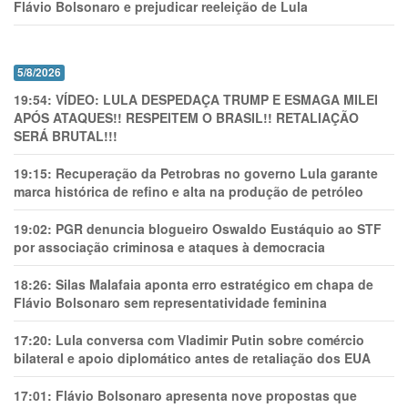
Flávio Bolsonaro e prejudicar reeleição de Lula
5/8/2026
19:54:
VÍDEO: LULA DESPEDAÇA TRUMP E ESMAGA MILEI
APÓS ATAQUES!! RESPEITEM O BRASIL!! RETALIAÇÃO
SERÁ BRUTAL!!!
19:15:
Recuperação da Petrobras no governo Lula garante
marca histórica de refino e alta na produção de petróleo
19:02:
PGR denuncia blogueiro Oswaldo Eustáquio ao STF
por associação criminosa e ataques à democracia
18:26:
Silas Malafaia aponta erro estratégico em chapa de
Flávio Bolsonaro sem representatividade feminina
17:20:
Lula conversa com Vladimir Putin sobre comércio
bilateral e apoio diplomático antes de retaliação dos EUA
17:01:
Flávio Bolsonaro apresenta nove propostas que