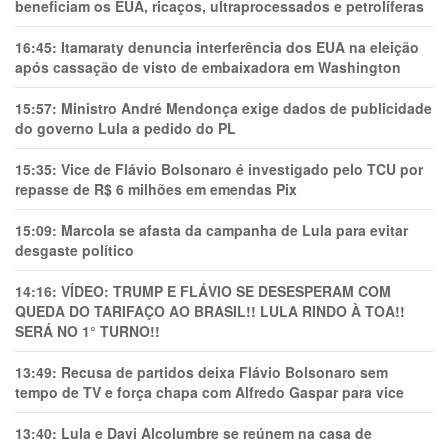
beneficiam os EUA, ricaços, ultraprocessados e petrolíferas
16:45:
Itamaraty denuncia interferência dos EUA na eleição
após cassação de visto de embaixadora em Washington
15:57:
Ministro André Mendonça exige dados de publicidade
do governo Lula a pedido do PL
15:35:
Vice de Flávio Bolsonaro é investigado pelo TCU por
repasse de R$ 6 milhões em emendas Pix
15:09:
Marcola se afasta da campanha de Lula para evitar
desgaste político
14:16:
VÍDEO: TRUMP E FLÁVIO SE DESESPERAM COM
QUEDA DO TARIFAÇO AO BRASIL!! LULA RINDO À TOA!!
SERÁ NO 1° TURNO!!
13:49:
Recusa de partidos deixa Flávio Bolsonaro sem
tempo de TV e força chapa com Alfredo Gaspar para vice
13:40:
Lula e Davi Alcolumbre se reúnem na casa de