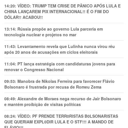
14:20:
VÍDEO: TRUMP TEM CRlSE DE PÂNlCO APÓS LULA E
CHINA LANÇAREM PIX INTERNACIONAL!! É O FIM DO
DÓLAR!! ACABOU!!
13:14:
Rússia propõe ao governo Lula parceria em
tecnologia nuclear e projetos no mar
11:43:
Levantamento revela que Lulinha nunca virou réu
após 20 anos de acusações em ciclos eleitorais
11:04:
PT lança estratégia com candidaturas jovens para
renovar o Congresso Nacional
09:53:
Manobra de Nikolas Ferreira para favorecer Flávio
Bolsonaro é frustrada por recusa de Romeu Zema
08:49:
Alexandre de Moraes nega recurso de Jair Bolsonaro
e mantém proibição de visitas políticas
08:24:
VÍDEO: PF PRENDE TERR0RlSTAS B0LSONARlSTAS
QUE QUERIAM EXPL0DlR LULA E O STF!!! A MANDO DE
FLÁVIO!!!