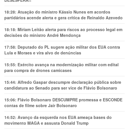
18:28:
Atuação do ministro Kássio Nunes em acordos
partidários acende alerta e gera crítica de Reinaldo Azevedo
18:18:
Míriam Leitão alerta para riscos ao processo legal em
decisões do ministro André Mendonça
17:58:
Deputado do PL sugere ação militar dos EUA contra
Lula e Moraes e vira alvo de denúncias
15:55:
Exército avança na modernização militar com edital
para compra de drones camicases
15:44:
Alfredo Gaspar descumpre declaração pública sobre
candidatura ao Senado para ser vice de Flávio Bolsonaro
15:06:
Flávio Bolsonaro DESCUMPRE promessa e ESCONDE
contas de filme sobre Jair Bolsonaro
14:52:
Avanço da esquerda nos EUA ameaça bases do
movimento MAGA e assusta Donald Trump